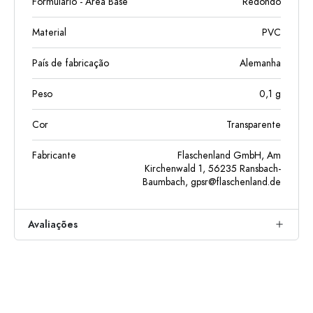
Formulário - Área Base
Redondo
Material
PVC
País de fabricação
Alemanha
Peso
0,1
g
Cor
Transparente
Fabricante
Flaschenland GmbH, Am
Kirchenwald 1, 56235 Ransbach-
Baumbach,
gpsr@flaschenland.de
Avaliações