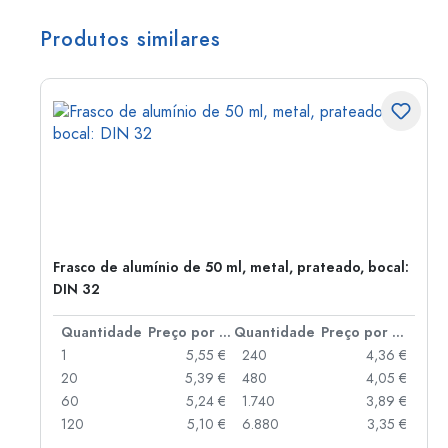
Produtos similares
Frasco de alumínio de 50 ml, metal, prateado, bocal:
DIN 32
 por peça
Quantidade
Preço por peça
Quantidade
Preço por peça
 €
1
5,55 €
240
4,36 €
 €
20
5,39 €
480
4,05 €
 €
60
5,24 €
1.740
3,89 €
 €
120
5,10 €
6.880
3,35 €