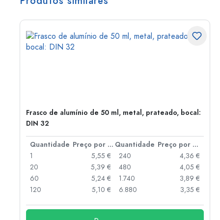
Produtos similares
Frasco de alumínio de 50 ml, metal, prateado, bocal:
DIN 32
 por peça
Quantidade
Preço por peça
Quantidade
Preço por peça
 €
1
5,55 €
240
4,36 €
 €
20
5,39 €
480
4,05 €
 €
60
5,24 €
1.740
3,89 €
 €
120
5,10 €
6.880
3,35 €