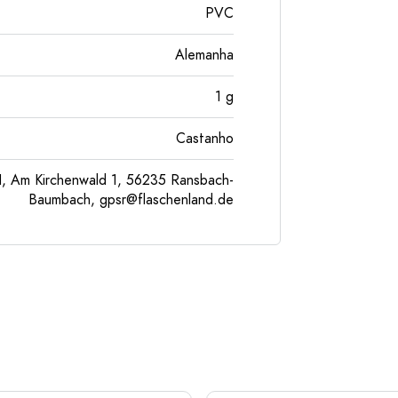
PVC
Alemanha
1
g
Castanho
, Am Kirchenwald 1, 56235 Ransbach-
Baumbach,
gpsr@flaschenland.de