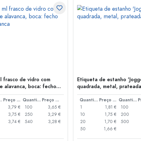
l frasco de vidro com
Etiqueta de estanho 'Jogge
e alavanca, boca: fecho
quadrada, metal, pratead
anca
idade
Preço por peça
Quantidade
Preço por peça
Quantidade
Preço por peça
Quantidade
3,79 €
100
3,65 €
1
1,81 €
100
3,75 €
250
3,29 €
10
1,75 €
200
3,74 €
540
3,28 €
20
1,70 €
500
50
1,66 €