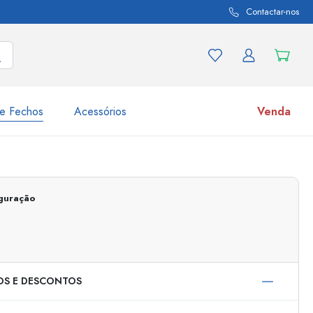
Contactar-nos
e Fechos
Acessórios
Venda
variações de produtos
Frascos
Descubra agora
iguração
Compre agora
OS E DESCONTOS
s