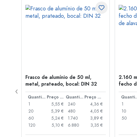
tal,
Frasco de alumínio de 50 ml,
2.160 m
metal, prateado, bocal: DIN 32
fecho d
de alav
Preço por peça
Quantidade
Preço por peça
Quantidade
Preço por peça
Quant
,06 €
1
5,55 €
240
4,36 €
1
,05 €
20
5,39 €
480
4,05 €
10
,04 €
60
5,24 €
1.740
3,89 €
50
,03 €
120
5,10 €
6.880
3,35 €