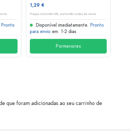
1,29 €
10,4
envio
Preços incluindo IVA, excluindo custos de envio
Preços i
.
Pronto
Disponível imediatamente.
Pronto
Dis
para envio
em: 1-2 dias
para 
Pormenores
de que foram adicionadas ao seu carrinho de