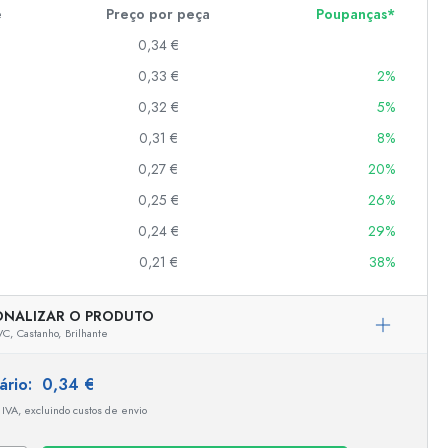
e
Preço por peça
Poupanças*
0,34 €
er
0,33 €
2%
as
0,32 €
5%
o
0,31 €
8%
0,27 €
20%
s
0,25 €
26%
0,24 €
29%
0,21 €
38%
ONALIZAR O PRODUTO
VC,
Castanho,
Brilhante
tário:
0,34 €
 IVA, excluindo custos de envio