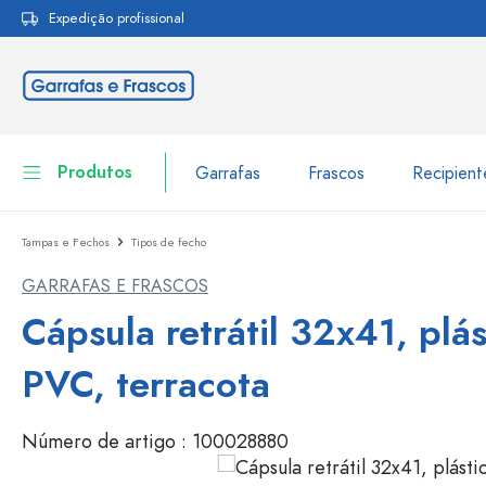
Expedição profissional
pesquisa
Saltar para a navegação principal
Produtos
Garrafas
Frascos
Recipien
Tampas e Fechos
Tipos de fecho
Garrafas
Ir para categoria Garraf
GARRAFAS E FRASCOS
Frascos
Garrafas por marca
Cápsula retrátil 32x41, plás
Garrafas WECK
Recipiente de armazenamento
PVC, terracota
Louça de mesa
Garrafas por função
Número de artigo :
100028880
Frascos conta-gotas
Embalagens cosméticas
Garrafas com tampa mecân