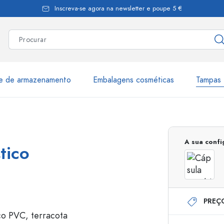
Inscreva-se agora na newsletter e poupe 5 €
te de armazenamento
Embalagens cosméticas
Tampas 
as
Mais de 2.500 produtos e 
A sua conf
tico
Garrafas Estal
PREÇ
Garrafas dispensadoras
Dispensadores Airles
ica
Frascos de pulverização
Frascos com roll-on