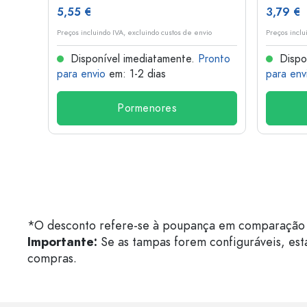
5,55 €
3,79 €
o
Preços incluindo IVA, excluindo custos de envio
Preços inclu
onto
Disponível imediatamente.
Pronto
Dispo
para envio
em: 1-2 dias
para env
Pormenores
*O desconto refere-se à poupança em comparação 
Importante:
Se as tampas forem configuráveis, est
compras.