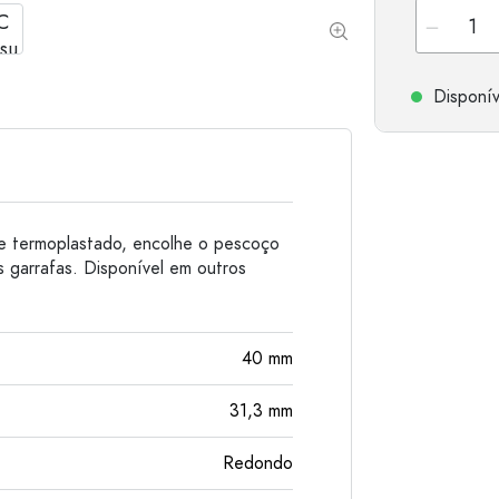
Garrafas de alumínio
Disponív
me termoplastado, encolhe o pescoço
 garrafas. Disponível em outros
40
mm
31,3
mm
Redondo