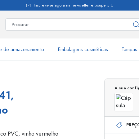
Inscreva-se agora na newsletter e poupe 5 €
te de armazenamento
Embalagens cosméticas
Tampas 
as
Mais de 2.500 produtos e 
A sua conf
41,
Garrafas Estal
ho
PREÇ
Garrafas dispensadoras
Dispensadores Airles
ica
Frascos de pulverização
Frascos com roll-on