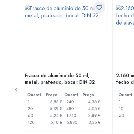
Frasco de alumínio de 50 ml,
2.160 m
a: PP
metal, prateado, bocal: DIN 32
fecho d
de alav
Preço por peça
Quantidade
Preço por peça
Quantidade
Preço por peça
Quant
,93 €
1
5,55 €
240
4,36 €
1
,88 €
20
5,39 €
480
4,05 €
10
,85 €
60
5,24 €
1.740
3,89 €
50
,74 €
120
5,10 €
6.880
3,35 €