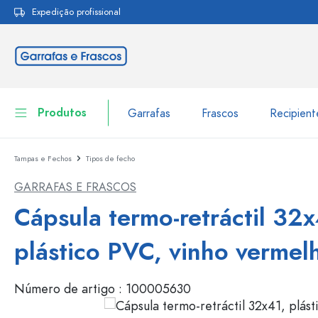
Expedição profissional
pesquisa
Saltar para a navegação principal
Produtos
Garrafas
Frascos
Recipien
Tampas e Fechos
Tipos de fecho
Garrafas
Ir para categoria Garraf
GARRAFAS E FRASCOS
Frascos
Garrafas por marca
Cápsula termo-retráctil 32x
Garrafas WECK
Recipiente de armazenamento
plástico PVC, vinho vermel
Louça de mesa
Garrafas por função
Número de artigo :
100005630
Frascos conta-gotas
Embalagens cosméticas
Garrafas com tampa mecân