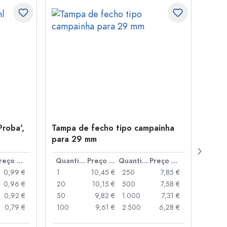
Proba',
Tampa de fecho tipo campainha
Garra
para 29 mm
Juice
boca
Preço por peça
Quantidade
Preço por peça
Quantidade
Preço por peça
0,99 €
1
10,45 €
250
7,85 €
1
0,96 €
20
10,15 €
500
7,58 €
24
0,92 €
50
9,82 €
1.000
7,31 €
72
0,79 €
100
9,61 €
2.500
6,28 €
120