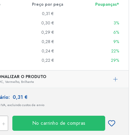
e
Preço por peça
Poupanças*
0,31 €
er
0,30 €
3%
as
0,29 €
6%
o
0,28 €
9%
0,24 €
22%
s
0,22 €
29%
ONALIZAR O PRODUTO
VC,
Vermelho,
Brilhante
tário:
0,31 €
 IVA, excluindo custos de envio
No carrinho de compras