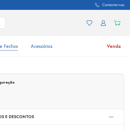
Contactar-nos
e Fechos
Acessórios
Venda
variações de produtos
Frascos
Descubra agora
iguração
Compre agora
OS E DESCONTOS
s