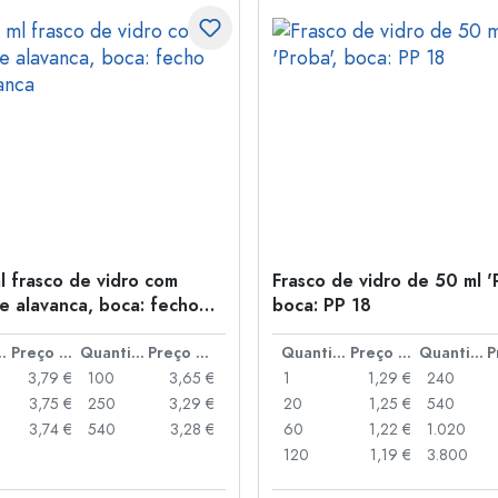
l frasco de vidro com
Frasco de vidro de 50 ml '
e alavanca, boca: fecho
boca: PP 18
anca
idade
Preço por peça
Quantidade
Preço por peça
Quantidade
Preço por peça
Quantidade
3,79 €
100
3,65 €
1
1,29 €
240
3,75 €
250
3,29 €
20
1,25 €
540
3,74 €
540
3,28 €
60
1,22 €
1.020
120
1,19 €
3.800