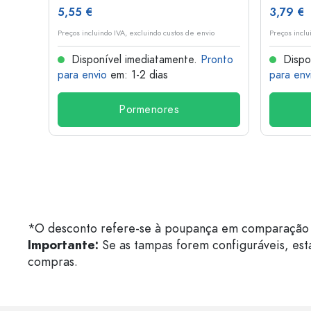
5,55 €
3,79 €
o
Preços incluindo IVA, excluindo custos de envio
Preços inclu
onto
Disponível imediatamente.
Pronto
Dispo
para envio
em: 1-2 dias
para env
Pormenores
*O desconto refere-se à poupança em comparação 
Importante:
Se as tampas forem configuráveis, est
compras.