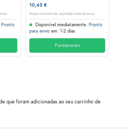
10,45 €
1,36 
envio
Preços incluindo IVA, excluindo custos de envio
Preços i
.
Pronto
Disponível imediatamente.
Pronto
Dis
para envio
em: 1-2 dias
para 
Pormenores
de que foram adicionadas ao seu carrinho de