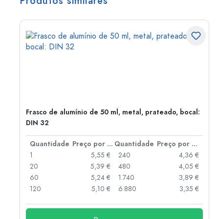
Produtos similares
Frasco de alumínio de 50 ml, metal, prateado, bocal:
DIN 32
 por peça
Quantidade
Preço por peça
Quantidade
Preço por peça
 €
1
5,55 €
240
4,36 €
 €
20
5,39 €
480
4,05 €
 €
60
5,24 €
1.740
3,89 €
 €
120
5,10 €
6.880
3,35 €