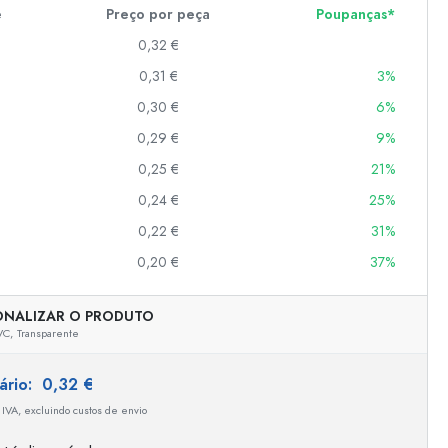
e
Preço por peça
Poupanças*
0,32 €
er
0,31 €
3%
as
0,30 €
6%
o
0,29 €
9%
0,25 €
21%
s
0,24 €
25%
0,22 €
31%
0,20 €
37%
ONALIZAR O PRODUTO
VC,
Transparente
tário:
0,32 €
 IVA, excluindo custos de envio