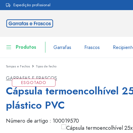
Expedição profissional
pesquisa
Saltar para a navegação principal
Produtos
Garrafas
Frascos
Recipien
Tampas e Fechos
Tipos de fecho
Garrafas
Ir para categoria Garraf
GARRAFAS E FRASCOS
Frascos
ESGOTADO
Garrafas por marca
Cápsula termoencolhível 2
Garrafas WECK
Recipiente de armazenamento
plástico PVC
Louça de mesa
Garrafas por função
Número de artigo :
100019570
Frascos conta-gotas
Embalagens cosméticas
Garrafas com tampa mecân