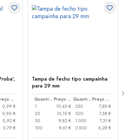
Proba',
Tampa de fecho tipo campainha
Garra
para 29 mm
Juice
boca
Preço por peça
Quantidade
Preço por peça
Quantidade
Preço por peça
0,99 €
1
10,45 €
250
7,85 €
1
0,96 €
20
10,15 €
500
7,58 €
24
0,92 €
50
9,82 €
1.000
7,31 €
72
0,79 €
100
9,61 €
2.500
6,28 €
120