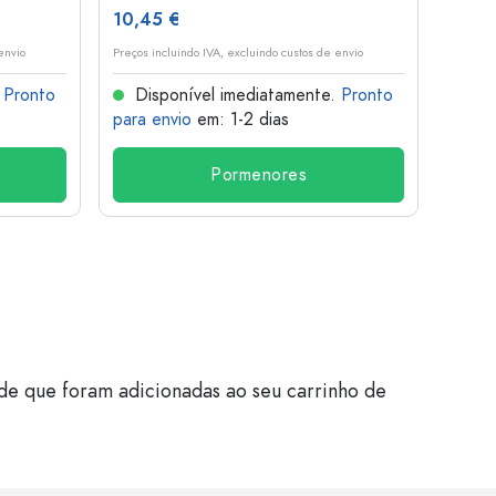
10,45 €
1,36 
envio
Preços incluindo IVA, excluindo custos de envio
Preços i
.
Pronto
Disponível imediatamente.
Pronto
Dis
para envio
em: 1-2 dias
para 
Pormenores
de que foram adicionadas ao seu carrinho de