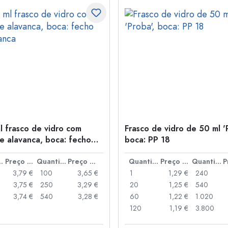
l frasco de vidro com
Frasco de vidro de 50 ml '
e alavanca, boca: fecho
boca: PP 18
anca
idade
Preço por peça
Quantidade
Preço por peça
Quantidade
Preço por peça
Quantidade
3,79 €
100
3,65 €
1
1,29 €
240
3,75 €
250
3,29 €
20
1,25 €
540
3,74 €
540
3,28 €
60
1,22 €
1.020
120
1,19 €
3.800