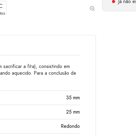
Já não es
Garrafas de alumínio
acrificar a fita), consistindo em
uando aquecido. Para a conclusão de
35
mm
25
mm
Redondo