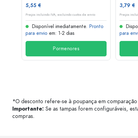
5,55 €
3,79 €
o
Preços incluindo IVA, excluindo custos de envio
Preços inclu
onto
Disponível imediatamente.
Pronto
Dispo
para envio
em: 1-2 dias
para env
Pormenores
*O desconto refere-se à poupança em comparação 
Importante:
Se as tampas forem configuráveis, est
compras.