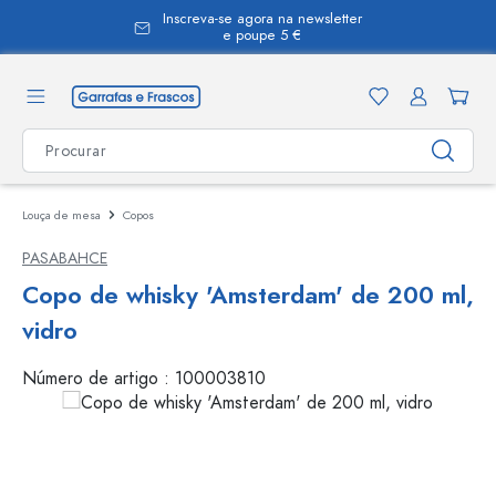
Inscreva-se agora na newsletter
eúdo principal
e poupe 5 €
Louça de mesa
Copos
PASABAHCE
Copo de whisky 'Amsterdam' de 200 ml,
vidro
Número de artigo :
100003810