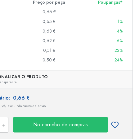
e
Preço por peça
Poupanças*
0,66 €
0,65 €
1%
er
as
0,63 €
4%
o
0,62 €
6%
0,51 €
22%
s
0,50 €
24%
ONALIZAR O PRODUTO
ransparente
tário:
0,66 €
 IVA, excluindo custos de envio
Representação exemplar
No carrinho de compras