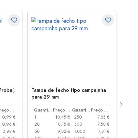
Proba',
Tampa de fecho tipo campainha
Garra
para 29 mm
Juice
boca
Preço por peça
Quantidade
Preço por peça
Quantidade
Preço por peça
0,99 €
1
10,45 €
250
7,85 €
1
0,96 €
20
10,15 €
500
7,58 €
24
0,92 €
50
9,82 €
1.000
7,31 €
72