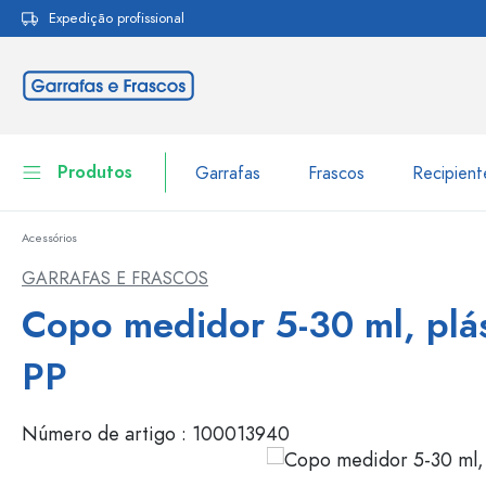
Expedição profissional
pesquisa
Saltar para a navegação principal
Produtos
Garrafas
Frascos
Recipien
Acessórios
Garrafas
Ir para categoria Garraf
GARRAFAS E FRASCOS
Frascos
Copo medidor 5-30 ml, plá
Garrafas por marca
Garrafas WECK
Recipiente de armazenamento
PP
Louça de mesa
Garrafas por função
Número de artigo :
100013940
Frascos conta-gotas
Embalagens cosméticas
Garrafas com tampa mecân