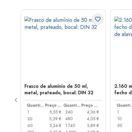
Frasco de alumínio de 50 ml,
2.160 m
a: PP
metal, prateado, bocal: DIN 32
fecho d
de alav
Preço por peça
Quantidade
Preço por peça
Quantidade
Preço por peça
Quant
,93 €
1
5,55 €
240
4,36 €
1
,88 €
20
5,39 €
480
4,05 €
10
,85 €
60
5,24 €
1.740
3,89 €
50