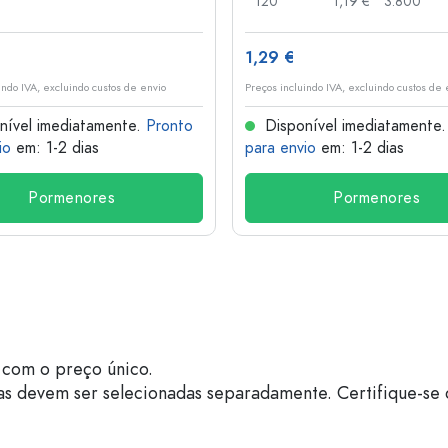
120
1,19 €
3.800
1,29 €
indo IVA, excluindo custos de envio
Preços incluindo IVA, excluindo custos de 
nível imediatamente.
Pronto
Disponível imediatamente
io
em: 1-2 dias
para envio
em: 1-2 dias
Pormenores
Pormenores
com o preço único.
as devem ser selecionadas separadamente. Certifique-se 