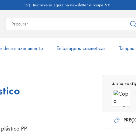
Inscreva-se agora na newsletter e poupe 5 €
te de armazenamento
Embalagens cosméticas
Tampas 
as
Mais de 2.500 produtos e 
A sua conf
stico
Garrafas Estal
PREÇ
Garrafas dispensadoras
Dispensadores Airles
ica
Frascos de pulverização
Frascos com roll-on