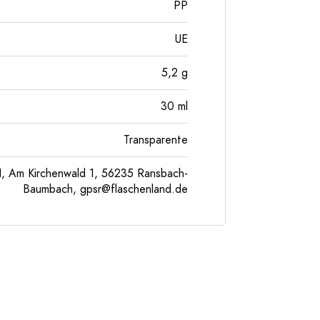
PP
UE
5,2
g
30
ml
Transparente
, Am Kirchenwald 1, 56235 Ransbach-
Baumbach,
gpsr@flaschenland.de