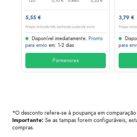
,74 €
120
5,10 €
6.880
3,35 €
5,55 €
3,79 €
o
Preços incluindo IVA, excluindo custos de envio
Preços inclu
onto
Disponível imediatamente.
Pronto
Dispo
para envio
em: 1-2 dias
para env
Pormenores
*O desconto refere-se à poupança em comparação 
Importante:
Se as tampas forem configuráveis, est
compras.