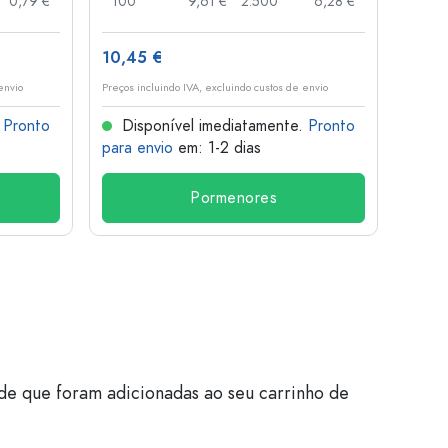
0,79 €
100
9,61 €
2.500
6,28 €
120
10,45 €
1,36 
envio
Preços incluindo IVA, excluindo custos de envio
Preços i
.
Pronto
Disponível imediatamente.
Pronto
Dis
para envio
em: 1-2 dias
para 
Pormenores
de que foram adicionadas ao seu carrinho de