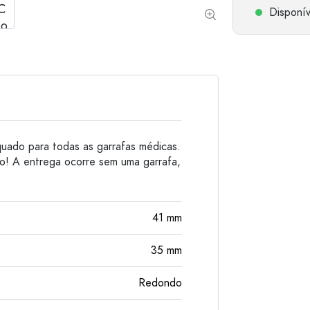
Disponív
Garrafas de alumínio
ado para todas as garrafas médicas.
to! A entrega ocorre sem uma garrafa,
41
mm
35
mm
Redondo