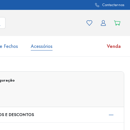
Contactar-nos
e Fechos
Acessórios
Venda
variações de produtos
Frascos
iguração
Descubra agora
Compre agora
OS E DESCONTOS
s