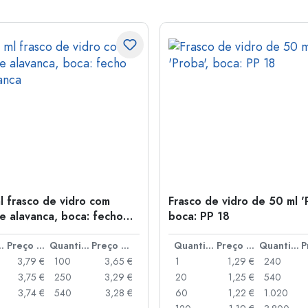
l frasco de vidro com
Frasco de vidro de 50 ml '
e alavanca, boca: fecho
boca: PP 18
anca
idade
Preço por peça
Quantidade
Preço por peça
Quantidade
Preço por peça
Quantidade
3,79 €
100
3,65 €
1
1,29 €
240
3,75 €
250
3,29 €
20
1,25 €
540
3,74 €
540
3,28 €
60
1,22 €
1.020