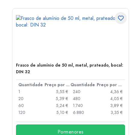
Frasco de alumínio de 50 ml, metal, prateado, bocal:
DIN 32
 por peça
Quantidade
Preço por peça
Quantidade
Preço por peça
 €
1
5,55 €
240
4,36 €
 €
20
5,39 €
480
4,05 €
 €
60
5,24 €
1.740
3,89 €
 €
120
5,10 €
6.880
3,35 €
Pormenores