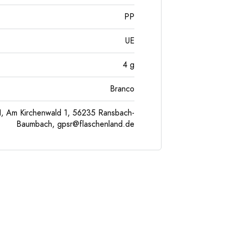
PP
UE
4
g
Branco
, Am Kirchenwald 1, 56235 Ransbach-
Baumbach,
gpsr@flaschenland.de