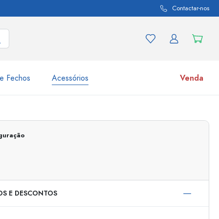
Contactar-nos
e Fechos
Acessórios
Venda
variações de produtos
Frascos
iguração
Descubra agora
Compre agora
OS E DESCONTOS
s