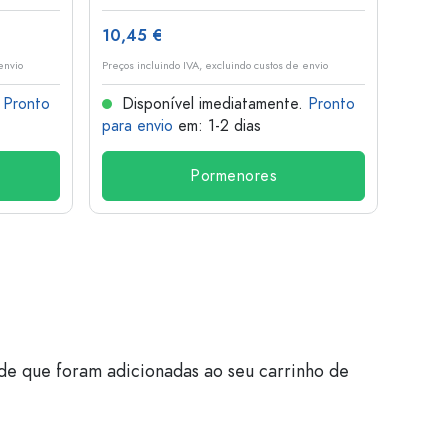
10,45 €
1,36 
envio
Preços incluindo IVA, excluindo custos de envio
Preços i
.
Pronto
Disponível imediatamente.
Pronto
Dis
para envio
em: 1-2 dias
para 
Pormenores
de que foram adicionadas ao seu carrinho de