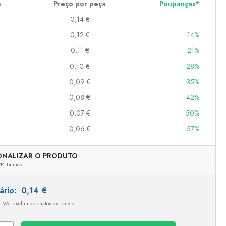
e
Preço por peça
Poupanças*
0,14 €
0,12 €
14%
er
as
0,11 €
21%
o
0,10 €
28%
0,09 €
35%
s
0,08 €
42%
0,07 €
50%
0,06 €
57%
ONALIZAR O PRODUTO
P,
Branco
tário:
0,14 €
 IVA, excluindo custos de envio