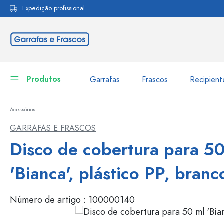
Expedição profissional
pesquisa
Saltar para a navegação principal
Produtos
Garrafas
Frascos
Recipien
Acessórios
Garrafas
Ir para categoria Garraf
GARRAFAS E FRASCOS
Frascos
Disco de cobertura para 50
Garrafas por marca
Garrafas WECK
Recipiente de armazenamento
'Bianca', plástico PP, branc
Louça de mesa
Garrafas por função
Número de artigo :
100000140
Frascos conta-gotas
Embalagens cosméticas
Garrafas com tampa mecân