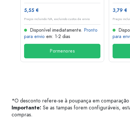
5,55 €
3,79 €
o
Preços incluindo IVA, excluindo custos de envio
Preços inclu
onto
Disponível imediatamente.
Pronto
Dispo
para envio
em: 1-2 dias
para env
Pormenores
*O desconto refere-se à poupança em comparação 
Importante:
Se as tampas forem configuráveis, est
compras.