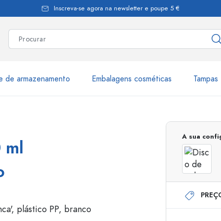
Inscreva-se agora na newsletter e poupe 5 €
te de armazenamento
Embalagens cosméticas
Tampas 
as
Mais de 2.500 produtos e 
A sua conf
 ml
Garrafas Estal
o
PREÇ
Garrafas dispensadoras
Dispensadores Airles
ica
Frascos de pulverização
Frascos com roll-on