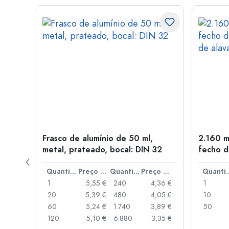
Frasco de alumínio de 50 ml,
2.160 m
a: PP
metal, prateado, bocal: DIN 32
fecho d
de alav
Preço por peça
Quantidade
Preço por peça
Quantidade
Preço por peça
Quant
,93 €
1
5,55 €
240
4,36 €
1
,88 €
20
5,39 €
480
4,05 €
10
,85 €
60
5,24 €
1.740
3,89 €
50
,74 €
120
5,10 €
6.880
3,35 €