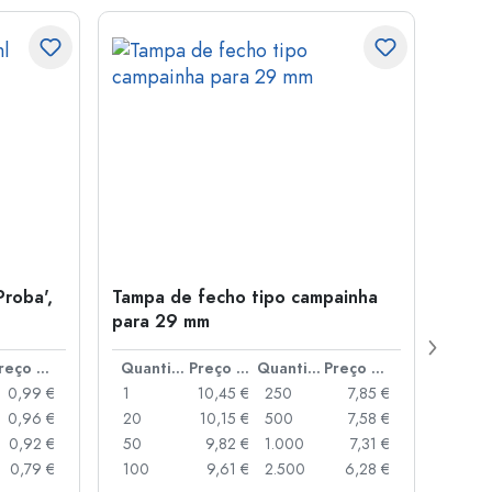
Proba',
Tampa de fecho tipo campainha
Garra
para 29 mm
Juice
boca
Preço por peça
Quantidade
Preço por peça
Quantidade
Preço por peça
0,99 €
1
10,45 €
250
7,85 €
1
0,96 €
20
10,15 €
500
7,58 €
24
0,92 €
50
9,82 €
1.000
7,31 €
72
0,79 €
100
9,61 €
2.500
6,28 €
120