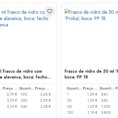
l frasco de vidro com
Frasco de vidro de 50 ml '
e alavanca, boca: fecho
boca: PP 18
anca
idade
Preço por peça
Quantidade
Preço por peça
Quantidade
Preço por peça
Quantidade
3,79 €
100
3,65 €
1
1,29 €
240
3,75 €
250
3,29 €
20
1,25 €
540
3,74 €
540
3,28 €
60
1,22 €
1.020
120
1,19 €
3.800