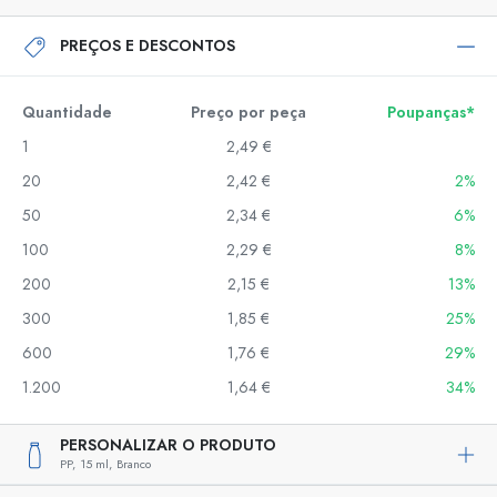
PREÇOS E DESCONTOS
Quantidade
Preço por peça
Poupanças*
1
2,49 €
20
2,42 €
2%
50
2,34 €
6%
100
2,29 €
8%
200
2,15 €
13%
300
1,85 €
25%
600
1,76 €
29%
1.200
1,64 €
34%
PERSONALIZAR O PRODUTO
PP,
15 ml,
Branco