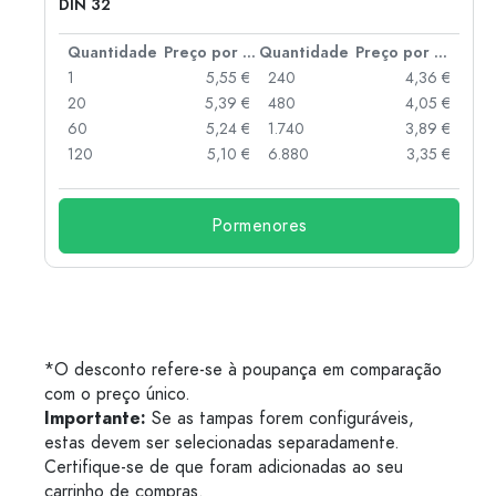
DIN 32
 por peça
Quantidade
Preço por peça
Quantidade
Preço por peça
 €
1
5,55 €
240
4,36 €
 €
20
5,39 €
480
4,05 €
 €
60
5,24 €
1.740
3,89 €
 €
120
5,10 €
6.880
3,35 €
Pormenores
*O desconto refere-se à poupança em comparação
com o preço único.
Importante:
Se as tampas forem configuráveis,
estas devem ser selecionadas separadamente.
Certifique-se de que foram adicionadas ao seu
carrinho de compras.