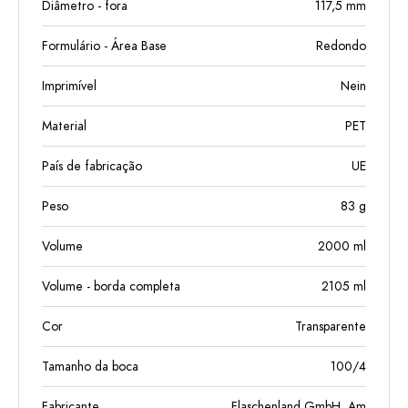
Diâmetro - fora
117,5
mm
Formulário - Área Base
Redondo
Imprimível
Nein
Material
PET
País de fabricação
UE
Peso
83
g
Volume
2000
ml
Volume - borda completa
2105
ml
Cor
Transparente
Tamanho da boca
100/4
Fabricante
Flaschenland GmbH, Am