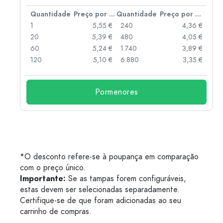
 por peça
Quantidade
Preço por peça
Quantidade
Preço por peça
 €
1
5,55 €
240
4,36 €
 €
20
5,39 €
480
4,05 €
 €
60
5,24 €
1.740
3,89 €
 €
120
5,10 €
6.880
3,35 €
Pormenores
*O desconto refere-se à poupança em comparação
com o preço único.
Importante:
Se as tampas forem configuráveis,
estas devem ser selecionadas separadamente.
Certifique-se de que foram adicionadas ao seu
carrinho de compras.