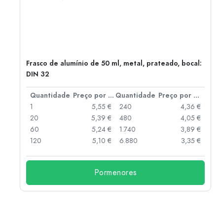
Frasco de alumínio de 50 ml, metal, prateado, bocal:
DIN 32
 por peça
Quantidade
Preço por peça
Quantidade
Preço por peça
 €
1
5,55 €
240
4,36 €
 €
20
5,39 €
480
4,05 €
 €
60
5,24 €
1.740
3,89 €
 €
120
5,10 €
6.880
3,35 €
Pormenores