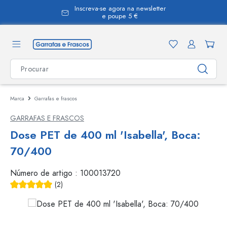
Inscreva-se agora na newsletter
eúdo principal
e poupe 5 €
Marca
Garrafas e frascos
GARRAFAS E FRASCOS
Dose PET de 400 ml 'Isabella', Boca:
70/400
Número de artigo :
100013720
(2)
Classificação média de 5 de 5 estrelas