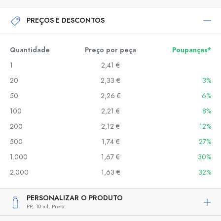
PREÇOS E DESCONTOS
Quantidade
Preço por peça
Poupanças*
1
2,41 €
20
2,33 €
3%
50
2,26 €
6%
100
2,21 €
8%
200
2,12 €
12%
500
1,74 €
27%
1.000
1,67 €
30%
2.000
1,63 €
32%
PERSONALIZAR O PRODUTO
PP,
10 ml,
Preto