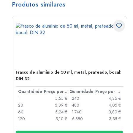
Produtos similares
Frasco de alumínio de 50 ml, metal, prateado, bocal:
DIN 32
 por peça
Quantidade
Preço por peça
Quantidade
Preço por peça
 €
1
5,55 €
240
4,36 €
 €
20
5,39 €
480
4,05 €
 €
60
5,24 €
1.740
3,89 €
 €
120
5,10 €
6.880
3,35 €