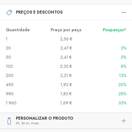
PREÇOS E DESCONTOS
Quantidade
Preço por peça
Poupanças*
1
2,56 €
20
2,47 €
3%
50
2,41 €
5%
100
2,35 €
8%
200
2,21 €
13%
490
1,92 €
25%
980
1,83 €
28%
1.960
1,69 €
33%
PERSONALIZAR O PRODUTO
PP,
50 ml,
Preto