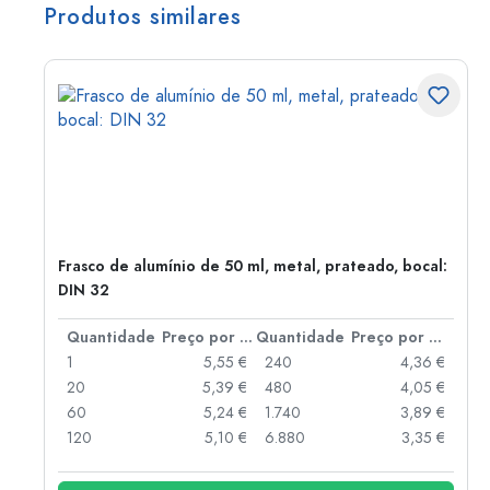
Produtos similares
Frasco de alumínio de 50 ml, metal, prateado, bocal:
DIN 32
 por peça
Quantidade
Preço por peça
Quantidade
Preço por peça
 €
1
5,55 €
240
4,36 €
 €
20
5,39 €
480
4,05 €
 €
60
5,24 €
1.740
3,89 €
 €
120
5,10 €
6.880
3,35 €