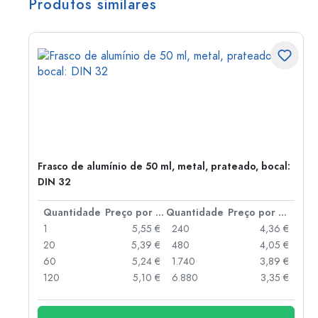
Produtos similares
Frasco de alumínio de 50 ml, metal, prateado, bocal:
DIN 32
 por peça
Quantidade
Preço por peça
Quantidade
Preço por peça
 €
1
5,55 €
240
4,36 €
 €
20
5,39 €
480
4,05 €
 €
60
5,24 €
1.740
3,89 €
 €
120
5,10 €
6.880
3,35 €