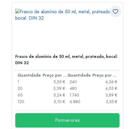
Frasco de alumínio de 50 ml, metal, prateado, bocal:
DIN 32
 por peça
Quantidade
Preço por peça
Quantidade
Preço por peça
 €
1
5,55 €
240
4,36 €
 €
20
5,39 €
480
4,05 €
 €
60
5,24 €
1.740
3,89 €
 €
120
5,10 €
6.880
3,35 €
Pormenores