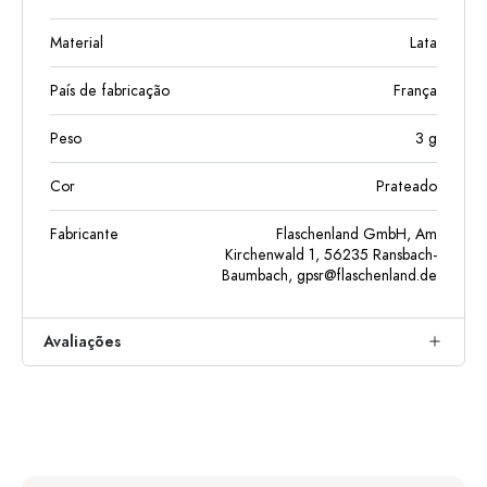
Material
Lata
País de fabricação
França
Peso
3
g
Cor
Prateado
Fabricante
Flaschenland GmbH, Am
Kirchenwald 1, 56235 Ransbach-
Baumbach,
gpsr@flaschenland.de
Avaliações