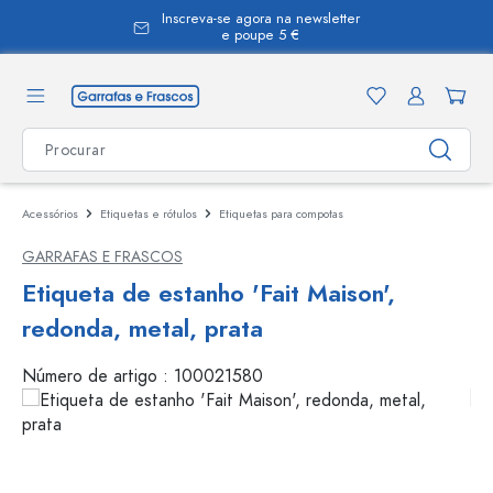
Inscreva-se agora na newsletter
eúdo principal
e poupe 5 €
Acessórios
Etiquetas e rótulos
Etiquetas para compotas
GARRAFAS E FRASCOS
Etiqueta de estanho 'Fait Maison',
redonda, metal, prata
Número de artigo :
100021580