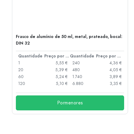
Frasco de alumínio de 50 ml, metal, prateado, bocal:
DIN 32
 por peça
Quantidade
Preço por peça
Quantidade
Preço por peça
 €
1
5,55 €
240
4,36 €
 €
20
5,39 €
480
4,05 €
 €
60
5,24 €
1.740
3,89 €
 €
120
5,10 €
6.880
3,35 €
Pormenores