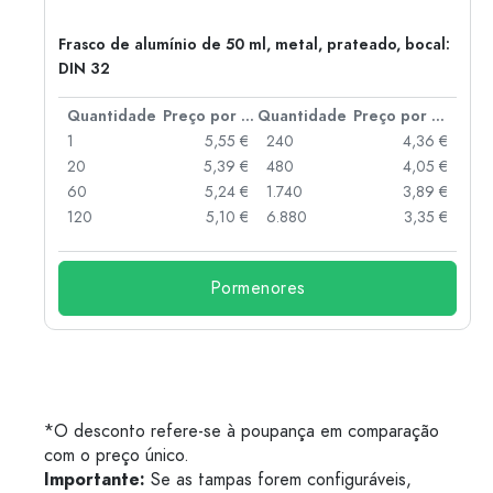
Frasco de alumínio de 50 ml, metal, prateado, bocal:
DIN 32
 por peça
Quantidade
Preço por peça
Quantidade
Preço por peça
 €
1
5,55 €
240
4,36 €
 €
20
5,39 €
480
4,05 €
 €
60
5,24 €
1.740
3,89 €
 €
120
5,10 €
6.880
3,35 €
Pormenores
*O desconto refere-se à poupança em comparação
com o preço único.
Importante:
Se as tampas forem configuráveis,