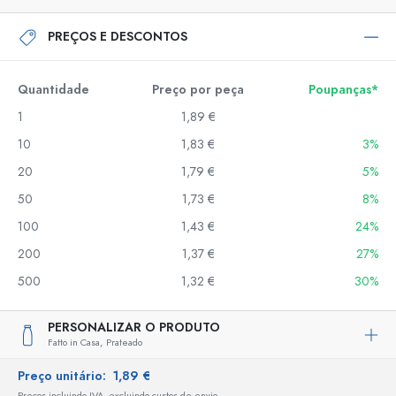
PREÇOS E DESCONTOS
Quantidade
Preço por peça
Poupanças*
1
1,89 €
10
1,83 €
3%
20
1,79 €
5%
50
1,73 €
8%
100
1,43 €
24%
200
1,37 €
27%
500
1,32 €
30%
PERSONALIZAR O PRODUTO
Fatto in Casa,
Prateado
Preço unitário:
1,89 €
Preços incluindo IVA, excluindo custos de envio