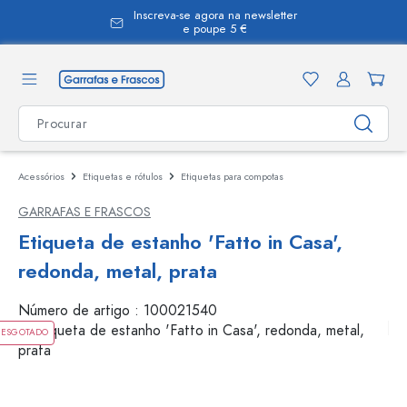
Inscreva-se agora na newsletter
eúdo principal
e poupe 5 €
Acessórios
Etiquetas e rótulos
Etiquetas para compotas
GARRAFAS E FRASCOS
Etiqueta de estanho 'Fatto in Casa',
redonda, metal, prata
Número de artigo :
100021540
ESGOTADO