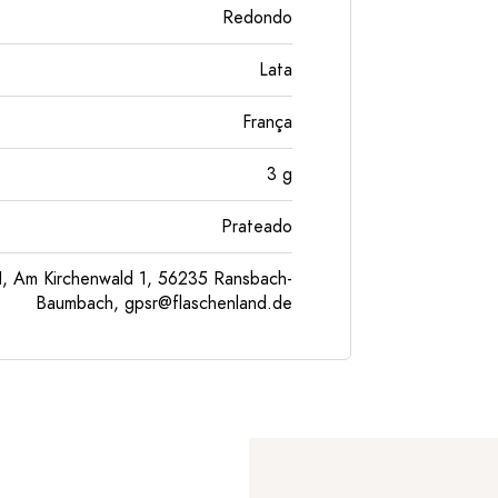
Redondo
Lata
França
3
g
Prateado
, Am Kirchenwald 1, 56235 Ransbach-
Baumbach,
gpsr@flaschenland.de