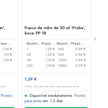
r',
Frasco de vidro de 50 ml 'Proba',
Tamp
a
boca: PP 18
para
Preço por peça
Quantidade
Preço por peça
Quantidade
Preço por peça
1,36 €
1
1,29 €
240
0,99 €
1
1,31 €
20
1,25 €
540
0,96 €
20
1,26 €
60
1,22 €
1.020
0,92 €
50
120
1,19 €
3.800
0,79 €
100
1,29 €
10,4
envio
Preços incluindo IVA, excluindo custos de envio
Preços i
.
Pronto
Disponível imediatamente.
Pronto
Dis
para envio
em: 1-2 dias
para 