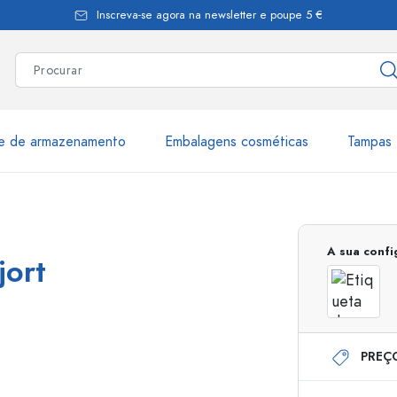
Inscreva-se agora na newsletter e poupe 5 €
te de armazenamento
Embalagens cosméticas
Tampas 
as
Mais de 2.500 produtos e 
A sua conf
jort
Garrafas Estal
PREÇ
Garrafas dispensadoras
Dispensadores Airles
ica
Frascos de pulverização
Frascos com roll-on