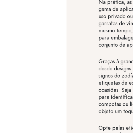
Na prática, as
gama de aplica
uso privado ou
garrafas de vi
mesmo tempo, 
para embalage
conjunto de ap
Graças à gran
desde designs 
signos do zodía
etiquetas de e
ocasiões. Seja
para identific
compotas ou li
objeto um toqu
Opte pelas eti