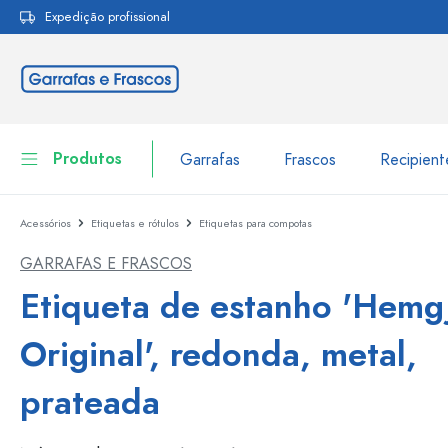
Expedição profissional
pesquisa
Saltar para a navegação principal
Produtos
Garrafas
Frascos
Recipien
Acessórios
Etiquetas e rótulos
Etiquetas para compotas
Garrafas
Ir para categoria Garraf
GARRAFAS E FRASCOS
Frascos
Garrafas por marca
Etiqueta de estanho 'Hemg
Garrafas WECK
Recipiente de armazenamento
Original', redonda, metal,
Louça de mesa
Garrafas por função
prateada
Frascos conta-gotas
Embalagens cosméticas
Garrafas com tampa mecân