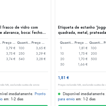
l frasco de vidro com
Etiqueta de estanho 'Jogge
e alavanca, boca: fecho
quadrada, metal, pratead
anca
idade
Preço por peça
Quantidade
Preço por peça
Quantidade
Preço por peça
Quantidade
3,79 €
100
3,65 €
1
1,81 €
100
3,75 €
250
3,29 €
10
1,75 €
200
3,74 €
540
3,28 €
20
1,70 €
500
50
1,66 €
1,81 €
indo IVA, excluindo custos de envio
Preços incluindo IVA, excluindo custos de 
nível imediatamente.
Pronto
Disponível imediatamente
io
em: 1-2 dias
para envio
em: 1-2 dias