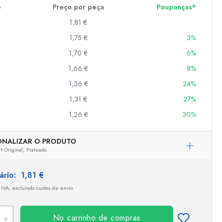
e
Preço por peça
Poupanças*
1,81 €
er
1,75 €
3%
as
1,70 €
6%
o
1,66 €
8%
1,36 €
24%
s
1,31 €
27%
1,26 €
30%
ONALIZAR O PRODUTO
 Original,
Prateado
tário:
1,81 €
 IVA, excluindo custos de envio
No carrinho de compras