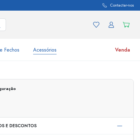
Contactar-nos
e Fechos
Acessórios
Venda
variações de produtos
Frascos
Descubra agora
iguração
Compre agora
OS E DESCONTOS
s