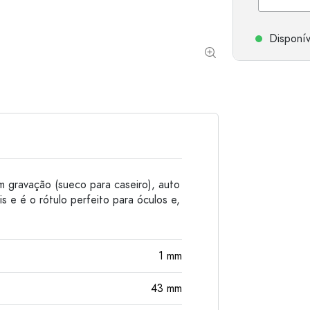
Garrafas de alumínio
Disponív
m gravação (sueco para caseiro), auto
is e é o rótulo perfeito para óculos e,
1
mm
43
mm