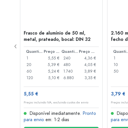
tal,
Frasco de alumínio de 50 ml,
2.160 m
metal, prateado, bocal: DIN 32
fecho d
de alav
Preço por peça
Quantidade
Preço por peça
Quantidade
Preço por peça
Quant
,06 €
1
5,55 €
240
4,36 €
1
,05 €
20
5,39 €
480
4,05 €
10
,04 €
60
5,24 €
1.740
3,89 €
50
,03 €
120
5,10 €
6.880
3,35 €
5,55 €
3,79 €
o
Preços incluindo IVA, excluindo custos de envio
Preços inclu
onto
Disponível imediatamente.
Pronto
Dispo
para envio
em: 1-2 dias
para env