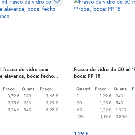
l frasco de vidro com
Frasco de vidro de 50 ml '
e alavanca, boca: fecho
boca: PP 18
anca
idade
Preço por peça
Quantidade
Preço por peça
Quantidade
Preço por peça
Quantidade
3,79 €
100
3,65 €
1
1,29 €
240
3,75 €
250
3,29 €
20
1,25 €
540
3,74 €
540
3,28 €
60
1,22 €
1.020
120
1,19 €
3.800
1,29 €