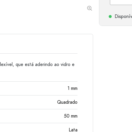
Garrafas de alumínio
Disponív
flexível, que está aderindo ao vidro e
1
mm
Quadrado
50
mm
Lata