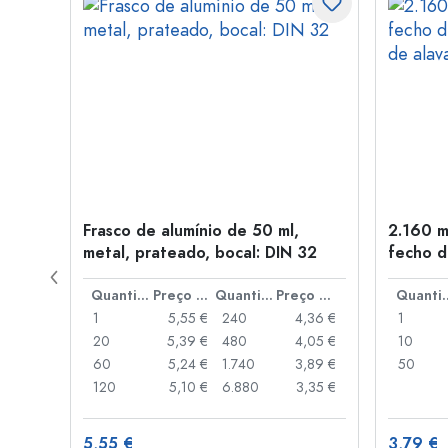
Frasco de alumínio de 50 ml,
2.160 m
a: PP
metal, prateado, bocal: DIN 32
fecho d
de alav
Preço por peça
Quantidade
Preço por peça
Quantidade
Preço por peça
Quant
,93 €
1
5,55 €
240
4,36 €
1
,88 €
20
5,39 €
480
4,05 €
10
,85 €
60
5,24 €
1.740
3,89 €
50
,74 €
120
5,10 €
6.880
3,35 €
5,55 €
3,79 €