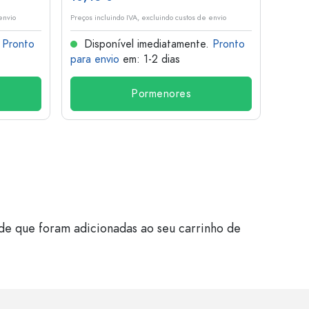
envio
Preços incluindo IVA, excluindo custos de envio
Preços i
.
Pronto
Disponível imediatamente.
Pronto
Dis
para envio
em: 1-2 dias
para 
Pormenores
de que foram adicionadas ao seu carrinho de