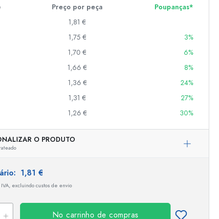
e
Preço por peça
Poupanças*
1,81 €
er
1,75 €
3%
as
1,70 €
6%
o
1,66 €
8%
1,36 €
24%
s
1,31 €
27%
1,26 €
30%
ONALIZAR O PRODUTO
rateado
tário:
1,81 €
 IVA, excluindo custos de envio
No carrinho de compras