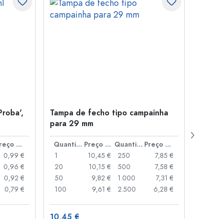
Proba',
Tampa de fecho tipo campainha
Garra
para 29 mm
Juice
boca
Preço por peça
Quantidade
Preço por peça
Quantidade
Preço por peça
0,99 €
1
10,45 €
250
7,85 €
1
0,96 €
20
10,15 €
500
7,58 €
24
0,92 €
50
9,82 €
1.000
7,31 €
72
0,79 €
100
9,61 €
2.500
6,28 €
120
10,45 €
1,36 