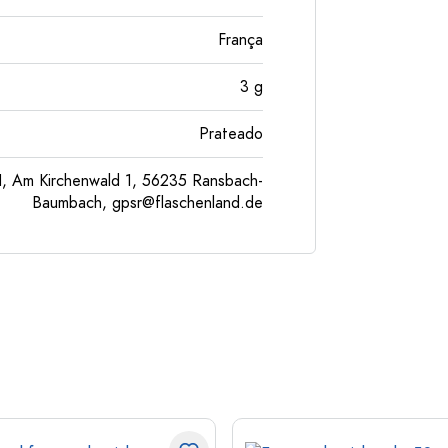
França
3
g
Prateado
, Am Kirchenwald 1, 56235 Ransbach-
Baumbach,
gpsr@flaschenland.de