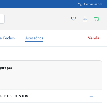
Contactar-nos
e Fechos
Acessórios
Venda
variações de produtos
Frascos
Descubra agora
iguração
Compre agora
OS E DESCONTOS
s