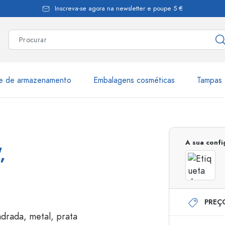
Inscreva-se agora na newsletter e poupe 5 €
te de armazenamento
Embalagens cosméticas
Tampas 
as
Mais de 2.500 produtos e 
A sua conf
,
Garrafas Estal
PREÇ
Garrafas dispensadoras
Dispensadores Airles
ica
Frascos de pulverização
Frascos com roll-on