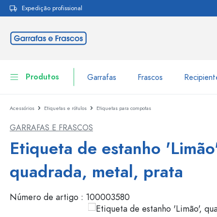
Expedição profissional
pesquisa
Saltar para a navegação principal
Produtos
Garrafas
Frascos
Recipien
Acessórios
Etiquetas e rótulos
Etiquetas para compotas
Garrafas
Ir para categoria Garraf
GARRAFAS E FRASCOS
Frascos
Garrafas por marca
Etiqueta de estanho 'Limão'
Garrafas WECK
Recipiente de armazenamento
quadrada, metal, prata
Louça de mesa
Garrafas por função
Número de artigo :
100003580
Frascos conta-gotas
Embalagens cosméticas
Garrafas com tampa mecân