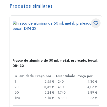
Produtos similares
Frasco de alumínio de 50 ml, metal, prateado, bocal:
DIN 32
 por peça
Quantidade
Preço por peça
Quantidade
Preço por peça
 €
1
5,55 €
240
4,36 €
 €
20
5,39 €
480
4,05 €
 €
60
5,24 €
1.740
3,89 €
 €
120
5,10 €
6.880
3,35 €