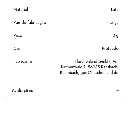
Material
Lata
País de fabricação
França
Peso
3
g
Cor
Prateado
Fabricante
Flaschenland GmbH, Am
Kirchenwald 1, 56235 Ransbach-
Baumbach,
gpsr@flaschenland.de
Avaliações