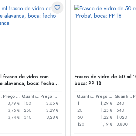
l frasco de vidro com
Frasco de vidro de 50 ml '
e alavanca, boca: fecho
boca: PP 18
anca
idade
Preço por peça
Quantidade
Preço por peça
Quantidade
Preço por peça
Quantidade
3,79 €
100
3,65 €
1
1,29 €
240
3,75 €
250
3,29 €
20
1,25 €
540
3,74 €
540
3,28 €
60
1,22 €
1.020
120
1,19 €
3.800