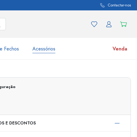
Contactar-nos
e Fechos
Acessórios
Venda
variações de produtos
Frascos
Descubra agora
iguração
Compre agora
OS E DESCONTOS
s