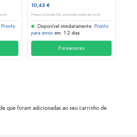
10,45 €
1,36 
envio
Preços incluindo IVA, excluindo custos de envio
Preços i
.
Pronto
Disponível imediatamente.
Pronto
Dis
para envio
em: 1-2 dias
para 
Pormenores
de que foram adicionadas ao seu carrinho de