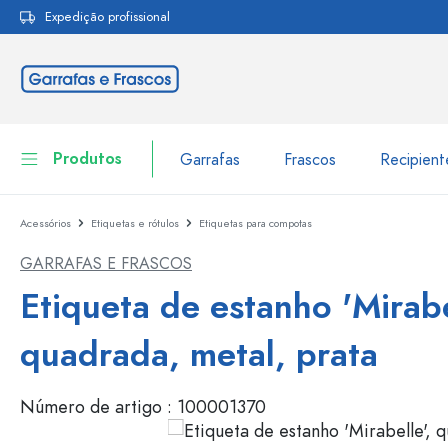
Expedição profissional
pesquisa
Saltar para a navegação principal
Produtos
Garrafas
Frascos
Recipien
Acessórios
Etiquetas e rótulos
Etiquetas para compotas
Garrafas
Ir para categoria Garraf
GARRAFAS E FRASCOS
Frascos
Garrafas por marca
Etiqueta de estanho 'Mirabe
Garrafas WECK
Recipiente de armazenamento
quadrada, metal, prata
Louça de mesa
Garrafas por função
Número de artigo :
100001370
Frascos conta-gotas
Embalagens cosméticas
Garrafas com tampa mecân