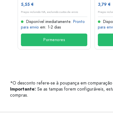
5,55 €
3,79 €
o
Preços incluindo IVA, excluindo custos de envio
Preços inclu
onto
Disponível imediatamente.
Pronto
Dispo
para envio
em: 1-2 dias
para env
Pormenores
*O desconto refere-se à poupança em comparação 
Importante:
Se as tampas forem configuráveis, est
compras.