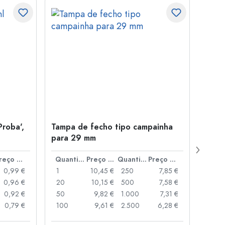
Proba',
Tampa de fecho tipo campainha
Garra
para 29 mm
Juice
boca
Preço por peça
Quantidade
Preço por peça
Quantidade
Preço por peça
0,99 €
1
10,45 €
250
7,85 €
1
0,96 €
20
10,15 €
500
7,58 €
24
0,92 €
50
9,82 €
1.000
7,31 €
72
0,79 €
100
9,61 €
2.500
6,28 €
120