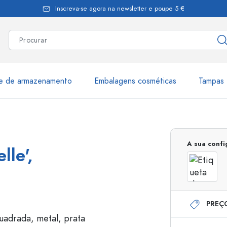
Inscreva-se agora na newsletter e poupe 5 €
te de armazenamento
Embalagens cosméticas
Tampas 
as
Mais de 2.500 produtos e 
A sua conf
lle',
Garrafas Estal
PREÇ
Garrafas dispensadoras
Dispensadores Airles
ica
Frascos de pulverização
Frascos com roll-on