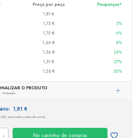
e
Preço por peça
Poupanças*
1,81 €
er
1,75 €
3%
as
1,70 €
6%
o
1,66 €
8%
1,36 €
24%
s
1,31 €
27%
1,26 €
30%
ONALIZAR O PRODUTO
,
Prateado
tário:
1,81 €
 IVA, excluindo custos de envio
No carrinho de compras