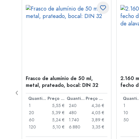
Frasco de alumínio de 50 ml,
2.160 m
a: PP
metal, prateado, bocal: DIN 32
fecho d
de alav
Preço por peça
Quantidade
Preço por peça
Quantidade
Preço por peça
Quant
,93 €
1
5,55 €
240
4,36 €
1
,88 €
20
5,39 €
480
4,05 €
10
,85 €
60
5,24 €
1.740
3,89 €
50
,74 €
120
5,10 €
6.880
3,35 €