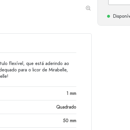
Garrafas de alumínio
Disponív
ótulo flexível, que está aderindo ao
dequado para o licor de Mirabelle,
elle!
1
mm
Quadrado
50
mm