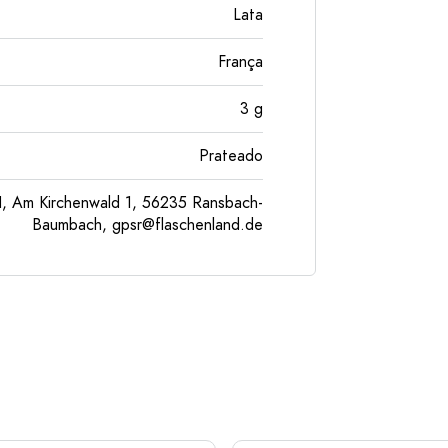
Lata
França
3
g
Prateado
, Am Kirchenwald 1, 56235 Ransbach-
Baumbach,
gpsr@flaschenland.de