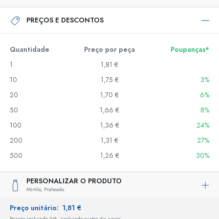
PREÇOS E DESCONTOS
Quantidade
Preço por peça
Poupanças*
1
1,81 €
10
1,75 €
3%
20
1,70 €
6%
50
1,66 €
8%
100
1,36 €
24%
200
1,31 €
27%
500
1,26 €
30%
PERSONALIZAR O PRODUTO
Mirtilo,
Prateado
Preço unitário:
1,81 €
Preços incluindo IVA, excluindo custos de envio