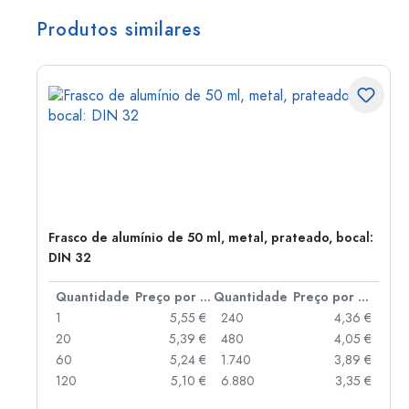
Produtos similares
Frasco de alumínio de 50 ml, metal, prateado, bocal:
DIN 32
 por peça
Quantidade
Preço por peça
Quantidade
Preço por peça
 €
1
5,55 €
240
4,36 €
 €
20
5,39 €
480
4,05 €
 €
60
5,24 €
1.740
3,89 €
 €
120
5,10 €
6.880
3,35 €