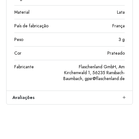
Material
Lata
País de fabricação
França
Peso
3
g
Cor
Prateado
Fabricante
Flaschenland GmbH, Am
Kirchenwald 1, 56235 Ransbach-
Baumbach,
gpsr@flaschenland.de
Avaliações