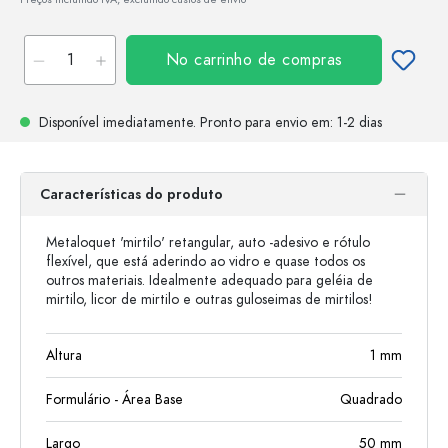
No carrinho de compras
Disponível imediatamente.
Pronto para envio
em: 1-2 dias
Características do produto
Metaloquet 'mirtilo' retangular, auto -adesivo e rótulo
flexível, que está aderindo ao vidro e quase todos os
outros materiais. Idealmente adequado para geléia de
mirtilo, licor de mirtilo e outras guloseimas de mirtilos!
Altura
1
mm
Formulário - Área Base
Quadrado
Largo
50
mm