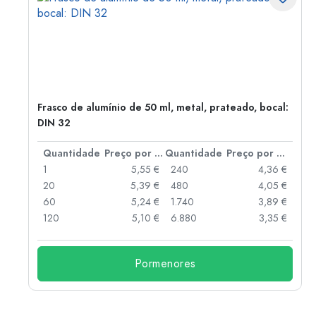
Frasco de alumínio de 50 ml, metal, prateado, bocal:
DIN 32
 por peça
Quantidade
Preço por peça
Quantidade
Preço por peça
 €
1
5,55 €
240
4,36 €
 €
20
5,39 €
480
4,05 €
 €
60
5,24 €
1.740
3,89 €
120
5,10 €
6.880
3,35 €
Pormenores