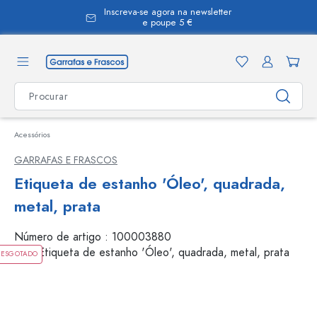
Inscreva-se agora na newsletter
eúdo principal
e poupe 5 €
Acessórios
GARRAFAS E FRASCOS
Etiqueta de estanho 'Óleo', quadrada,
metal, prata
Número de artigo :
100003880
ESGOTADO