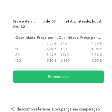
Frasco de alumínio de 50 ml, metal, prateado, bocal:
DIN 32
 por peça
Quantidade
Preço por peça
Quantidade
Preço por peça
 €
1
5,55 €
240
4,36 €
 €
20
5,39 €
480
4,05 €
 €
60
5,24 €
1.740
3,89 €
 €
120
5,10 €
6.880
3,35 €
Pormenores
*O desconto refere-se à poupança em comparação