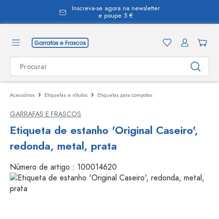
Inscreva-se agora na newsletter
eúdo principal
e poupe 5 €
Acessórios
Etiquetas e rótulos
Etiquetas para compotas
GARRAFAS E FRASCOS
Etiqueta de estanho 'Original Caseiro',
redonda, metal, prata
Número de artigo :
100014620