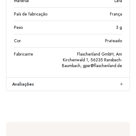
Material
Lata
País de fabricação
França
Peso
3
g
Cor
Prateado
Fabricante
Flaschenland GmbH, Am
Kirchenwald 1, 56235 Ransbach-
Baumbach,
gpsr@flaschenland.de
Avaliações