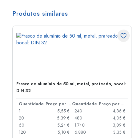
Produtos similares
Frasco de alumínio de 50 ml, metal, prateado, bocal:
DIN 32
 por peça
Quantidade
Preço por peça
Quantidade
Preço por peça
 €
1
5,55 €
240
4,36 €
 €
20
5,39 €
480
4,05 €
 €
60
5,24 €
1.740
3,89 €
 €
120
5,10 €
6.880
3,35 €