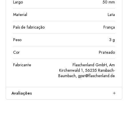
Largo
50
mm
Material
Lata
País de fabricação
França
Peso
3
g
Cor
Prateado
Fabricante
Flaschenland GmbH, Am
Kirchenwald 1, 56235 Ransbach-
Baumbach,
gpsr@flaschenland.de
Avaliações