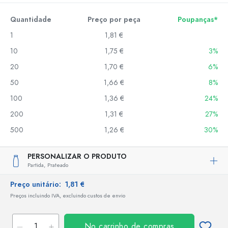
Quantidade
Preço por peça
Poupanças*
1
1,81 €
10
1,75 €
3%
20
1,70 €
6%
50
1,66 €
8%
100
1,36 €
24%
200
1,31 €
27%
500
1,26 €
30%
PERSONALIZAR O PRODUTO
Partida,
Prateado
Preço unitário:
1,81 €
Preços incluindo IVA, excluindo custos de envio
No carrinho de compras