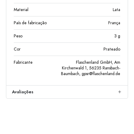
Material
Lata
País de fabricação
França
Peso
3
g
Cor
Prateado
Fabricante
Flaschenland GmbH, Am
Kirchenwald 1, 56235 Ransbach-
Baumbach,
gpsr@flaschenland.de
Avaliações