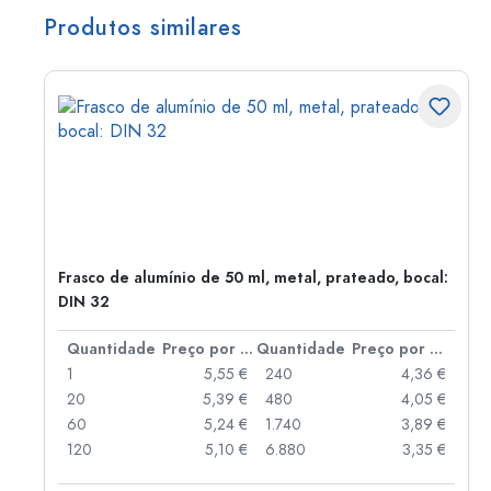
Produtos similares
Frasco de alumínio de 50 ml, metal, prateado, bocal:
DIN 32
 por peça
Quantidade
Preço por peça
Quantidade
Preço por peça
 €
1
5,55 €
240
4,36 €
 €
20
5,39 €
480
4,05 €
 €
60
5,24 €
1.740
3,89 €
 €
120
5,10 €
6.880
3,35 €