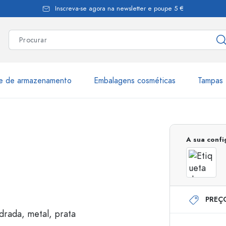
Inscreva-se agora na newsletter e poupe 5 €
te de armazenamento
Embalagens cosméticas
Tampas 
as
Mais de 2.500 produtos e 
A sua conf
Garrafas Estal
PREÇ
Garrafas dispensadoras
Dispensadores Airles
ica
Frascos de pulverização
Frascos com roll-on