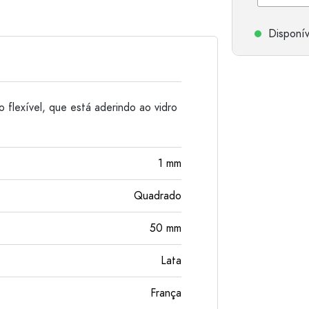
Garrafas de alumínio
Disponív
o flexível, que está aderindo ao vidro
1
mm
Quadrado
50
mm
Lata
França