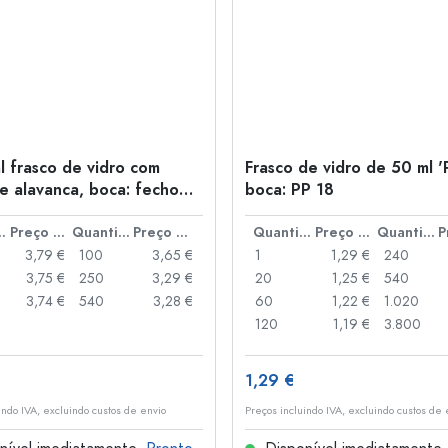
l frasco de vidro com
Frasco de vidro de 50 ml '
e alavanca, boca: fecho
boca: PP 18
anca
idade
Preço por peça
Quantidade
Preço por peça
Quantidade
Preço por peça
Quantidade
3,79 €
100
3,65 €
1
1,29 €
240
3,75 €
250
3,29 €
20
1,25 €
540
3,74 €
540
3,28 €
60
1,22 €
1.020
120
1,19 €
3.800
1,29 €
indo IVA, excluindo custos de envio
Preços incluindo IVA, excluindo custos de 