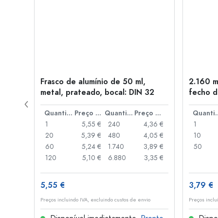
Frasco de alumínio de 50 ml,
2.160 m
a: PP
metal, prateado, bocal: DIN 32
fecho d
de alav
Preço por peça
Quantidade
Preço por peça
Quantidade
Preço por peça
Quant
,93 €
1
5,55 €
240
4,36 €
1
,88 €
20
5,39 €
480
4,05 €
10
,85 €
60
5,24 €
1.740
3,89 €
50
,74 €
120
5,10 €
6.880
3,35 €
5,55 €
3,79 €
o
Preços incluindo IVA, excluindo custos de envio
Preços inclu