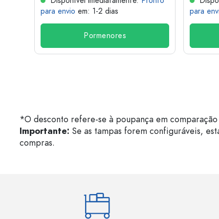
onto
Disponível imediatamente.
Pronto
Dispo
para envio
em: 1-2 dias
para env
Pormenores
*O desconto refere-se à poupança em comparação 
Importante:
Se as tampas forem configuráveis, est
compras.