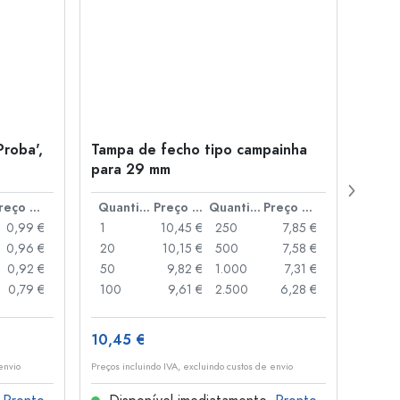
Proba',
Tampa de fecho tipo campainha
Garra
para 29 mm
Juice
boca
Preço por peça
Quantidade
Preço por peça
Quantidade
Preço por peça
0,99 €
1
10,45 €
250
7,85 €
1
0,96 €
20
10,15 €
500
7,58 €
24
0,92 €
50
9,82 €
1.000
7,31 €
72
0,79 €
100
9,61 €
2.500
6,28 €
120
10,45 €
1,36 
envio
Preços incluindo IVA, excluindo custos de envio
Preços i