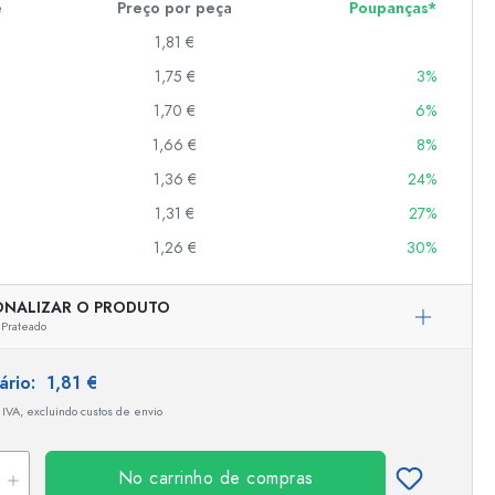
e
Preço por peça
Poupanças*
1,81 €
1,75 €
3%
er
as
1,70 €
6%
o
1,66 €
8%
1,36 €
24%
s
1,31 €
27%
1,26 €
30%
ONALIZAR O PRODUTO
Prateado
tário:
1,81 €
 IVA, excluindo custos de envio
No carrinho de compras