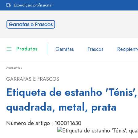
Expedição profissional
pesquisa
Saltar para a navegação principal
Produtos
Garrafas
Frascos
Recipien
Acessórios
Garrafas
Ir para categoria Garraf
GARRAFAS E FRASCOS
Frascos
Etiqueta de estanho 'Ténis',
Garrafas por marca
Garrafas WECK
Recipiente de armazenamento
quadrada, metal, prata
Louça de mesa
Garrafas por função
Número de artigo :
100011630
Frascos conta-gotas
Embalagens cosméticas
Garrafas com tampa mecân