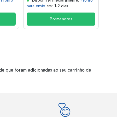
.
Pronto
Disponível imediatamente.
Pronto
Dis
para envio
em: 1-2 dias
para 
Pormenores
de que foram adicionadas ao seu carrinho de