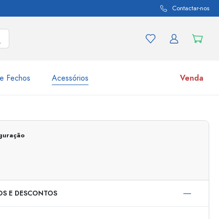
Contactar-nos
e Fechos
Acessórios
Venda
variações de produtos
Frascos
iguração
Descubra agora
Compre agora
OS E DESCONTOS
s