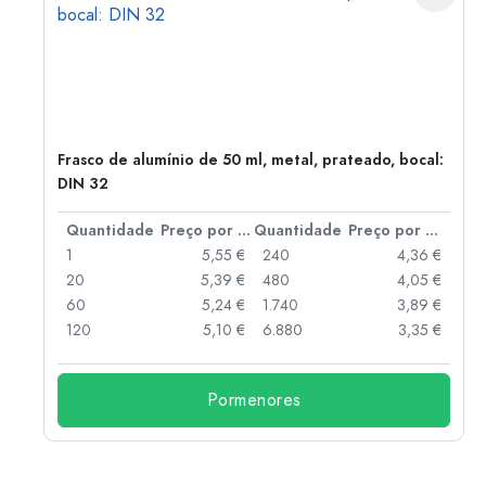
Frasco de alumínio de 50 ml, metal, prateado, bocal:
DIN 32
 por peça
Quantidade
Preço por peça
Quantidade
Preço por peça
 €
1
5,55 €
240
4,36 €
 €
20
5,39 €
480
4,05 €
 €
60
5,24 €
1.740
3,89 €
 €
120
5,10 €
6.880
3,35 €
Pormenores