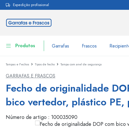
Expedição profissional
pesquisa
Saltar para a navegação principal
Produtos
Garrafas
Frascos
Recipien
Tampas e Fechos
Tipos de fecho
Tampa com anel de segurança
Garrafas
Ir para categoria Garraf
GARRAFAS E FRASCOS
Frascos
Garrafas por marca
Fecho de originalidade D
Garrafas WECK
Recipiente de armazenamento
bico vertedor, plástico PE,
Louça de mesa
Garrafas por função
Número de artigo :
100035090
Frascos conta-gotas
Embalagens cosméticas
Garrafas com tampa mecân