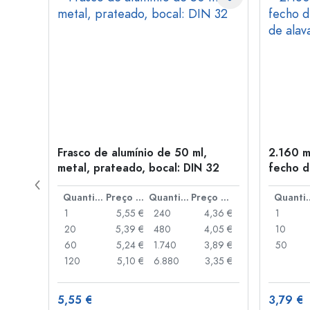
tal,
Frasco de alumínio de 50 ml,
2.160 m
metal, prateado, bocal: DIN 32
fecho d
de alav
Preço por peça
Quantidade
Preço por peça
Quantidade
Preço por peça
Quant
,06 €
1
5,55 €
240
4,36 €
1
,05 €
20
5,39 €
480
4,05 €
10
,04 €
60
5,24 €
1.740
3,89 €
50
,03 €
120
5,10 €
6.880
3,35 €
5,55 €
3,79 €