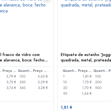
l frasco de vidro com
Etiqueta de estanho 'Jogge
e alavanca, boca: fecho
quadrada, metal, pratead
anca
idade
Preço por peça
Quantidade
Preço por peça
Quantidade
Preço por peça
Quantidade
3,79 €
100
3,65 €
1
1,81 €
100
3,75 €
250
3,29 €
10
1,75 €
200
3,74 €
540
3,28 €
20
1,70 €
500
50
1,66 €
1,81 €