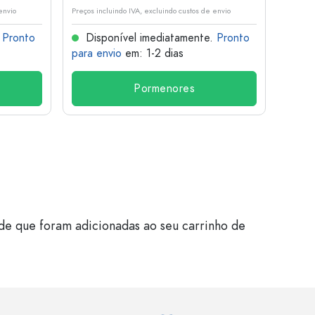
envio
Preços incluindo IVA, excluindo custos de envio
Preços i
.
Pronto
Disponível imediatamente.
Pronto
Dis
para envio
em: 1-2 dias
para 
Pormenores
de que foram adicionadas ao seu carrinho de