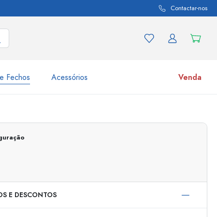
Contactar-nos
e Fechos
Acessórios
Venda
variações de produtos
Frascos
Descubra agora
iguração
Compre agora
OS E DESCONTOS
s