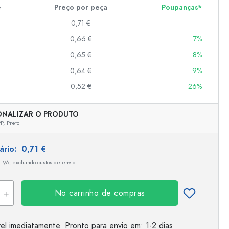
e
Preço por peça
Poupanças*
0,71 €
er
0,66 €
7%
as
0,65 €
8%
o
0,64 €
9%
0,52 €
26%
s
ONALIZAR O PRODUTO
P,
Preto
tário:
0,71 €
 IVA, excluindo custos de envio
No carrinho de compras
el imediatamente.
Pronto para envio
em: 1-2 dias