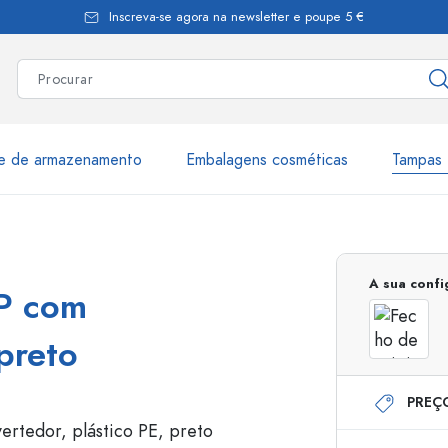
Inscreva-se agora na newsletter e poupe 5 €
te de armazenamento
Embalagens cosméticas
Tampas 
as
Mais de 2.500 produtos e 
A sua conf
OP com
Garrafas Estal
 preto
PREÇ
Garrafas dispensadoras
Dispensadores Airles
ica
Frascos de pulverização
Frascos com roll-on