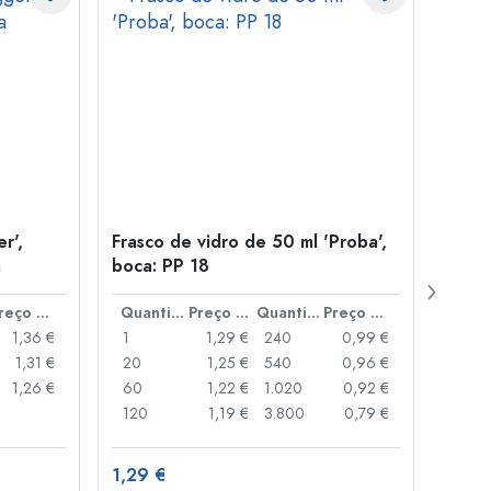
r',
Frasco de vidro de 50 ml 'Proba',
Tamp
a
boca: PP 18
para
Preço por peça
Quantidade
Preço por peça
Quantidade
Preço por peça
1,36 €
1
1,29 €
240
0,99 €
1
1,31 €
20
1,25 €
540
0,96 €
20
1,26 €
60
1,22 €
1.020
0,92 €
50
120
1,19 €
3.800
0,79 €
100
1,29 €
10,4