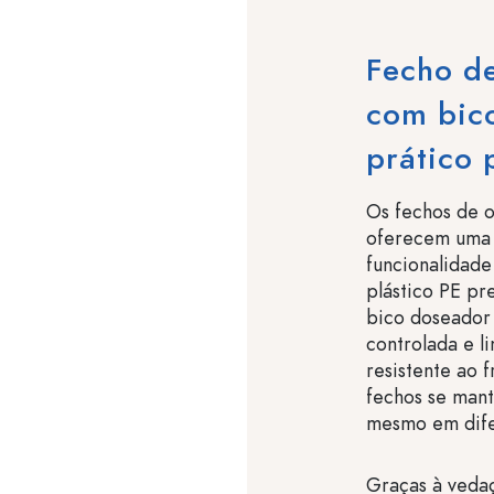
Fecho d
com bic
prático 
Os fechos de o
oferecem uma 
funcionalidade
plástico PE pr
bico doseador
controlada e l
resistente ao f
fechos se mant
mesmo em dife
Graças à vedaç