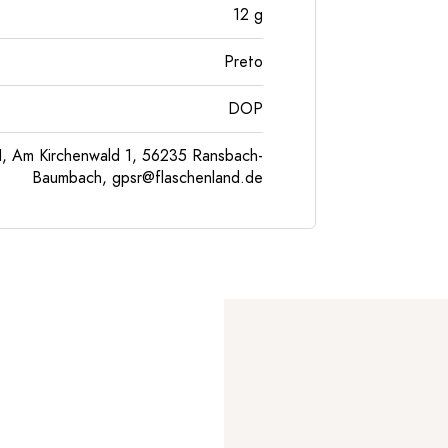
12
g
Preto
DOP
, Am Kirchenwald 1, 56235 Ransbach-
Baumbach,
gpsr@flaschenland.de