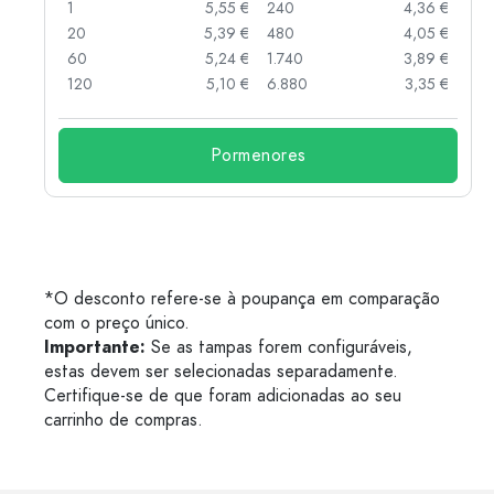
 €
1
5,55 €
240
4,36 €
 €
20
5,39 €
480
4,05 €
 €
60
5,24 €
1.740
3,89 €
 €
120
5,10 €
6.880
3,35 €
Pormenores
*O desconto refere-se à poupança em comparação
com o preço único.
Importante:
Se as tampas forem configuráveis,
estas devem ser selecionadas separadamente.
Certifique-se de que foram adicionadas ao seu
carrinho de compras.