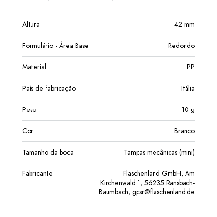
Altura
42
mm
Formulário - Área Base
Redondo
Material
PP
País de fabricação
Itália
Peso
10
g
Cor
Branco
Tamanho da boca
Tampas mecânicas (mini)
Fabricante
Flaschenland GmbH, Am
Kirchenwald 1, 56235 Ransbach-
Baumbach,
gpsr@flaschenland.de