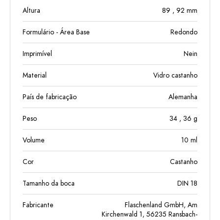
Altura
89
, 92
mm
Formulário - Área Base
Redondo
Imprimível
Nein
Material
Vidro castanho
País de fabricação
Alemanha
Peso
34
, 36
g
Volume
10
ml
Cor
Castanho
Tamanho da boca
DIN 18
Fabricante
Flaschenland GmbH, Am
Kirchenwald 1, 56235 Ransbach-