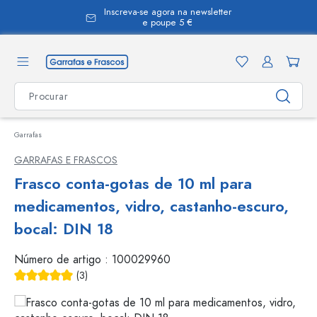
Inscreva-se agora na newsletter
eúdo principal
e poupe 5 €
Garrafas
GARRAFAS E FRASCOS
Frasco conta-gotas de 10 ml para
medicamentos, vidro, castanho-escuro,
bocal: DIN 18
Número de artigo :
100029960
(3)
Classificação média de 5 de 5 estrelas