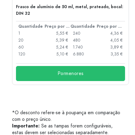
Frasco de alumínio de 50 ml, metal, prateado, bocal:
DIN 32
 por peça
Quantidade
Preço por peça
Quantidade
Preço por peça
 €
1
5,55 €
240
4,36 €
 €
20
5,39 €
480
4,05 €
 €
60
5,24 €
1.740
3,89 €
 €
120
5,10 €
6.880
3,35 €
Pormenores
*O desconto refere-se à poupança em comparação
com o preço único.
Importante:
Se as tampas forem configuráveis,
estas devem ser selecionadas separadamente.