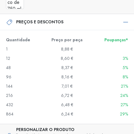
PREÇOS E DESCONTOS
Quantidade
Preço por peça
Poupanças*
1
8,88 €
12
8,60 €
3%
48
8,37 €
5%
96
8,16 €
8%
144
7,01 €
21%
216
6,72 €
24%
432
6,48 €
27%
864
6,24 €
29%
PERSONALIZAR O PRODUTO