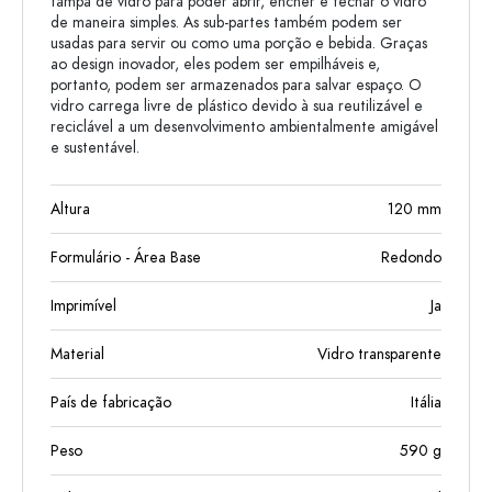
tampa de vidro para poder abrir, encher e fechar o vidro
de maneira simples. As sub-partes também podem ser
usadas para servir ou como uma porção e bebida. Graças
ao design inovador, eles podem ser empilháveis ​​e,
portanto, podem ser armazenados para salvar espaço. O
vidro carrega livre de plástico devido à sua reutilizável e
reciclável a um desenvolvimento ambientalmente amigável
e sustentável.
Altura
120
mm
Formulário - Área Base
Redondo
Imprimível
Ja
Material
Vidro transparente
País de fabricação
Itália
Peso
590
g