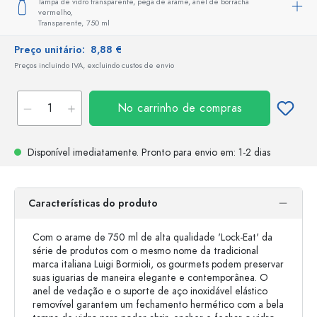
Tampa de vidro transparente, pega de arame, anel de borracha
vermelho,
Transparente,
750 ml
Preço unitário:
8,88 €
Preços incluindo IVA, excluindo custos de envio
No carrinho de compras
Disponível imediatamente.
Pronto para envio
em: 1-2 dias
Características do produto
Com o arame de 750 ml de alta qualidade 'Lock-Eat' da
série de produtos com o mesmo nome da tradicional
marca italiana Luigi Bormioli, os gourmets podem preservar
suas iguarias de maneira elegante e contemporânea. O
anel de vedação e o suporte de aço inoxidável elástico
removível garantem um fechamento hermético com a bela