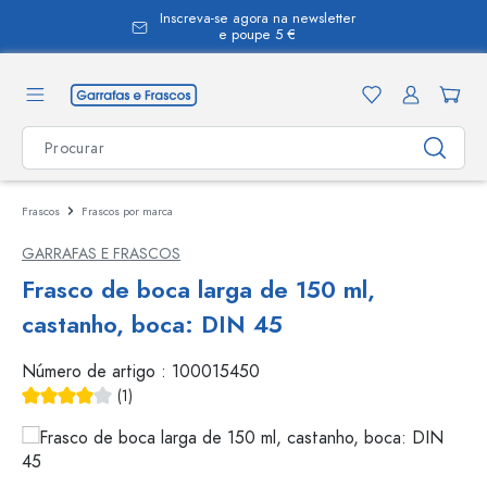
Inscreva-se agora na newsletter
eúdo principal
e poupe 5 €
Frascos
Frascos por marca
GARRAFAS E FRASCOS
Frasco de boca larga de 150 ml,
castanho, boca: DIN 45
Número de artigo :
100015450
(1)
Classificação média de 4 de 5 estrelas