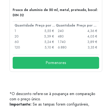
Frasco de alumínio de 50 ml, metal, prateado, bocal:
DIN 32
 por peça
Quantidade
Preço por peça
Quantidade
Preço por peça
 €
1
5,55 €
240
4,36 €
 €
20
5,39 €
480
4,05 €
 €
60
5,24 €
1.740
3,89 €
 €
120
5,10 €
6.880
3,35 €
Pormenores
*O desconto refere-se à poupança em comparação
com o preço único.
Importante:
Se as tampas forem configuráveis,