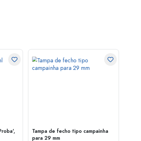
Proba',
Tampa de fecho tipo campainha
Garra
para 29 mm
Juice