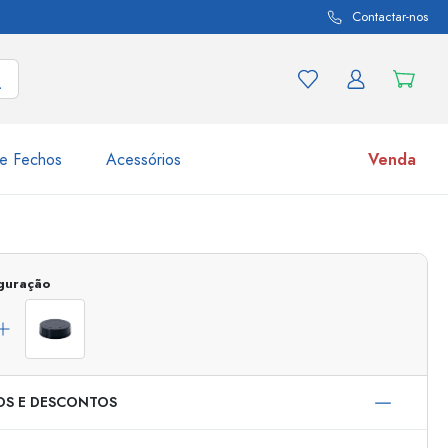
Contactar-nos
e Fechos
Acessórios
Venda
variações de produtos
Frascos
Descubra agora
iguração
Compre agora
OS E DESCONTOS
s