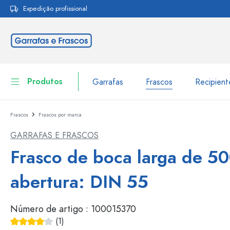
Expedição profissional
pesquisa
Saltar para a navegação principal
Produtos
Garrafas
Frascos
Recipien
Frascos
Frascos por marca
Garrafas
Ir para categoria Garraf
GARRAFAS E FRASCOS
Frascos
Garrafas por marca
Frasco de boca larga de 50
Garrafas WECK
Recipiente de armazenamento
abertura: DIN 55
Louça de mesa
Garrafas por função
Número de artigo :
100015370
Frascos conta-gotas
Embalagens cosméticas
Garrafas com tampa mecân
(1)