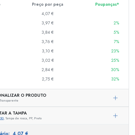
e
Preço por peça
Poupanças*
4,07 €
er
3,97 €
2%
as
3,84 €
5%
o
3,76 €
7%
3,10 €
23%
s
3,02 €
25%
2,84 €
30%
2,75 €
32%
ONALIZAR O PRODUTO
Transparente
TAR A TAMPA
750
, Tampa de rosca, PP, Preto
Representação exemplar
tário:
4,07 €