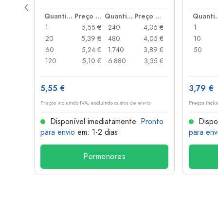
de alav
Preço por peça
Quantidade
Preço por peça
Quantidade
Preço por peça
Quant
,93 €
1
5,55 €
240
4,36 €
1
,88 €
20
5,39 €
480
4,05 €
10
,85 €
60
5,24 €
1.740
3,89 €
50
,74 €
120
5,10 €
6.880
3,35 €
5,55 €
3,79 €
o
Preços incluindo IVA, excluindo custos de envio
Preços inclu
onto
Disponível imediatamente.
Pronto
Dispo
para envio
em: 1-2 dias
para env
Pormenores