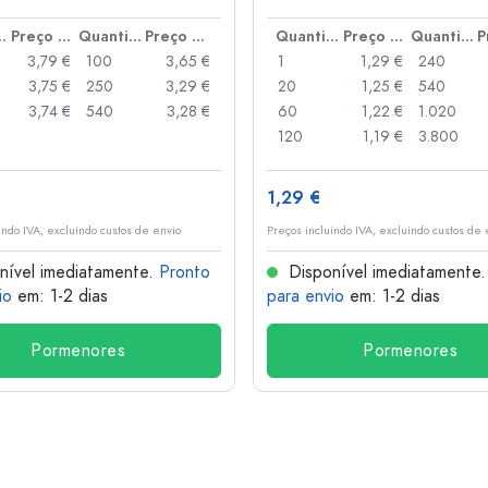
anca
idade
Preço por peça
Quantidade
Preço por peça
Quantidade
Preço por peça
Quantidade
3,79 €
100
3,65 €
1
1,29 €
240
3,75 €
250
3,29 €
20
1,25 €
540
3,74 €
540
3,28 €
60
1,22 €
1.020
120
1,19 €
3.800
1,29 €
indo IVA, excluindo custos de envio
Preços incluindo IVA, excluindo custos de 
nível imediatamente.
Pronto
Disponível imediatamente
io
em: 1-2 dias
para envio
em: 1-2 dias
Pormenores
Pormenores