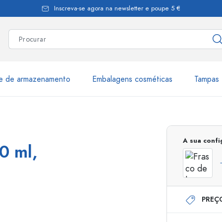
Inscreva-se agora na newsletter e poupe 5 €
te de armazenamento
Embalagens cosméticas
Tampas 
as
Mais de 2.500 produtos e 
A sua conf
0 ml,
Garrafas Estal
PREÇ
Garrafas dispensadoras
Dispensadores Airles
ica
Frascos de pulverização
Frascos com roll-on