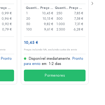
boca
Preço por peça
Quantidade
Preço por peça
Quantidade
Preço por peça
0,99 €
1
10,45 €
250
7,85 €
1
0,96 €
20
10,15 €
500
7,58 €
24
0,92 €
50
9,82 €
1.000
7,31 €
72
0,79 €
100
9,61 €
2.500
6,28 €
120
10,45 €
1,36 
envio
Preços incluindo IVA, excluindo custos de envio
Preços i
.
Pronto
Disponível imediatamente.
Pronto
Dis
para envio
em: 1-2 dias
para 
Pormenores