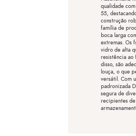
qualidade com
55, destacando
construção rob
família de pro
boca larga com
extremas. Os f
vidro de alta 
resistência ao
disso, são ade
louça, o que p
versátil. Com
padronizada D
segura de dive
recipientes de
armazenamento