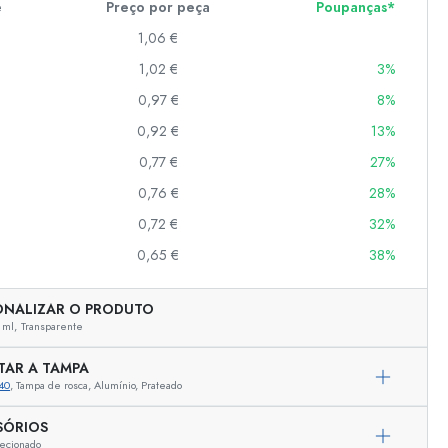
e
Preço por peça
Poupanças*
1,06 €
1,02 €
3%
er
as
0,97 €
8%
o
0,92 €
13%
0,77 €
27%
s
0,76 €
28%
0,72 €
32%
0,65 €
38%
ONALIZAR O PRODUTO
 ml,
Transparente
TAR A TAMPA
40
, Tampa de rosca, Alumínio, Prateado
Representação exemplar
SÓRIOS
ecionado