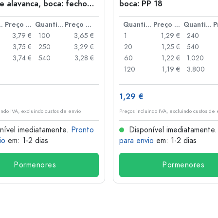
e alavanca, boca: fecho
boca: PP 18
anca
idade
Preço por peça
Quantidade
Preço por peça
Quantidade
Preço por peça
Quantidade
3,79 €
100
3,65 €
1
1,29 €
240
3,75 €
250
3,29 €
20
1,25 €
540
3,74 €
540
3,28 €
60
1,22 €
1.020
120
1,19 €
3.800
1,29 €
indo IVA, excluindo custos de envio
Preços incluindo IVA, excluindo custos de 
nível imediatamente.
Pronto
Disponível imediatamente
io
em: 1-2 dias
para envio
em: 1-2 dias
Pormenores
Pormenores