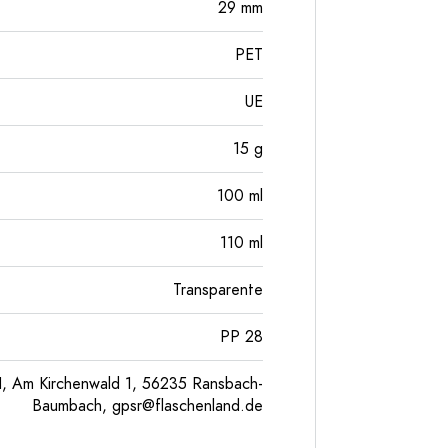
29
mm
PET
UE
15
g
100
ml
110
ml
Transparente
PP 28
, Am Kirchenwald 1, 56235 Ransbach-
Baumbach,
gpsr@flaschenland.de