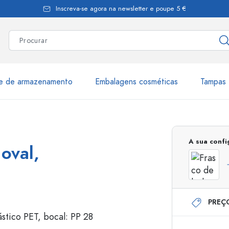
Inscreva-se agora na newsletter e poupe 5 €
te de armazenamento
Embalagens cosméticas
Tampas 
as
Mais de 2.500 produtos e 
A sua conf
oval,
Garrafas Estal
PREÇ
Garrafas dispensadoras
Dispensadores Airles
ica
Frascos de pulverização
Frascos com roll-on