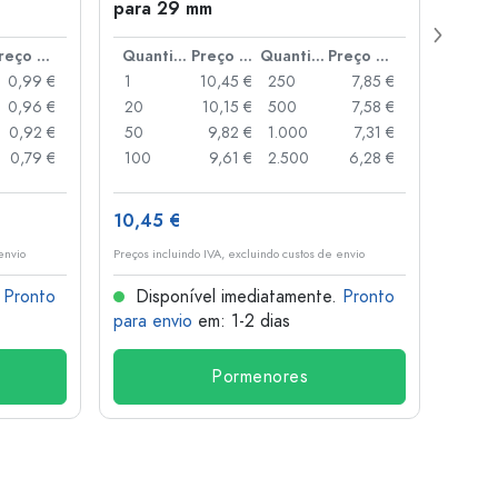
para 29 mm
Juice
boca
Preço por peça
Quantidade
Preço por peça
Quantidade
Preço por peça
0,99 €
1
10,45 €
250
7,85 €
1
0,96 €
20
10,15 €
500
7,58 €
24
0,92 €
50
9,82 €
1.000
7,31 €
72
0,79 €
100
9,61 €
2.500
6,28 €
120
10,45 €
1,36 
envio
Preços incluindo IVA, excluindo custos de envio
Preços i
.
Pronto
Disponível imediatamente.
Pronto
Dis
para envio
em: 1-2 dias
para 
Pormenores