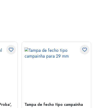
Proba',
Tampa de fecho tipo campainha
Garra