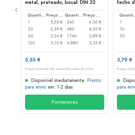
a: PP
metal, prateado, bocal: DIN 32
fecho d
de alav
Preço por peça
Quantidade
Preço por peça
Quantidade
Preço por peça
Quant
,93 €
1
5,55 €
240
4,36 €
1
,88 €
20
5,39 €
480
4,05 €
10
,85 €
60
5,24 €
1.740
3,89 €
50
,74 €
120
5,10 €
6.880
3,35 €
5,55 €
3,79 €
o
Preços incluindo IVA, excluindo custos de envio
Preços inclu
onto
Disponível imediatamente.
Pronto
Dispo
para envio
em: 1-2 dias
para env
Pormenores