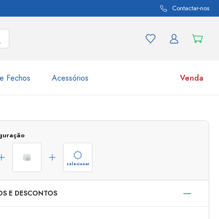
Contactar-nos
e Fechos
Acessórios
Venda
variações de produtos
Frascos
iguração
Descubra agora
Compre agora
selecionar
OS E DESCONTOS
s