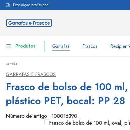
Expedição profissional
pesquisa
Saltar para a navegação principal
Produtos
Garrafas
Frascos
Recipien
Garrafas
Garrafas
Ir para categoria Garraf
GARRAFAS E FRASCOS
Frascos
Frasco de bolso de 100 ml, 
Garrafas por marca
Garrafas WECK
Recipiente de armazenamento
plástico PET, bocal: PP 28
Louça de mesa
Garrafas por função
Número de artigo :
100016390
Frascos conta-gotas
Embalagens cosméticas
Garrafas com tampa mecân