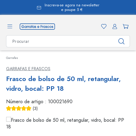
Inscreva-se agora na newsletter
eúdo principal
e poupe 5 €
Garrafas
GARRAFAS E FRASCOS
Frasco de bolso de 50 ml, retangular,
vidro, bocal: PP 18
Número de artigo :
100021690
(3)
Classificação média de 5 de 5 estrelas