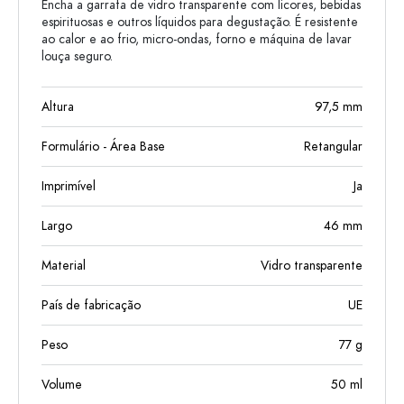
Encha a garrafa de vidro transparente com licores, bebidas
espirituosas e outros líquidos para degustação. É resistente
ao calor e ao frio, micro-ondas, forno e máquina de lavar
louça seguro.
Altura
97,5
mm
Formulário - Área Base
Retangular
Imprimível
Ja
Largo
46
mm
Material
Vidro transparente
País de fabricação
UE
Peso
77
g
Volume
50
ml