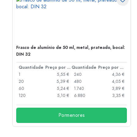
Frasco de alumínio de 50 ml, metal, prateado, bocal:
DIN 32
 por peça
Quantidade
Preço por peça
Quantidade
Preço por peça
 €
1
5,55 €
240
4,36 €
 €
20
5,39 €
480
4,05 €
 €
60
5,24 €
1.740
3,89 €
 €
120
5,10 €
6.880
3,35 €
Pormenores