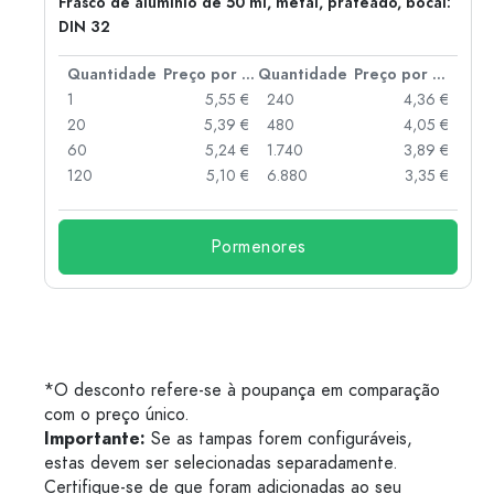
Frasco de alumínio de 50 ml, metal, prateado, bocal:
DIN 32
 por peça
Quantidade
Preço por peça
Quantidade
Preço por peça
 €
1
5,55 €
240
4,36 €
 €
20
5,39 €
480
4,05 €
 €
60
5,24 €
1.740
3,89 €
 €
120
5,10 €
6.880
3,35 €
Pormenores
*O desconto refere-se à poupança em comparação
com o preço único.
Importante:
Se as tampas forem configuráveis,
estas devem ser selecionadas separadamente.
Certifique-se de que foram adicionadas ao seu