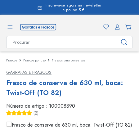
Inscreva-se agora na newsletter
eúdo principal
e poupe 5 €
Frascos
Frascos por uso
Frascos para conservas
GARRAFAS E FRASCOS
Frasco de conserva de 630 ml, boca:
Twist-Off (TO 82)
Número de artigo :
100008890
(2)
Classificação média de 5 de 5 estrelas