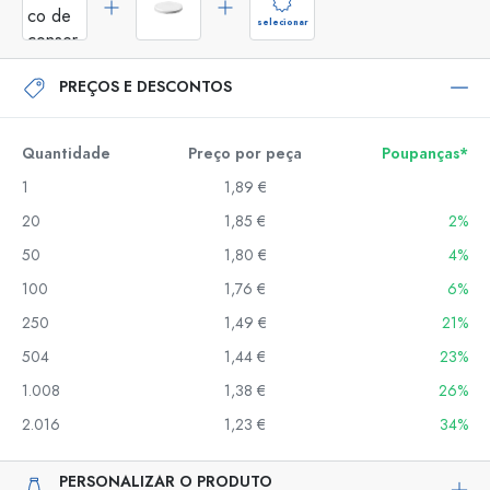
selecionar
PREÇOS E DESCONTOS
Quantidade
Preço por peça
Poupanças*
1
1,89 €
20
1,85 €
2%
50
1,80 €
4%
100
1,76 €
6%
250
1,49 €
21%
504
1,44 €
23%
1.008
1,38 €
26%
2.016
1,23 €
34%
PERSONALIZAR O PRODUTO