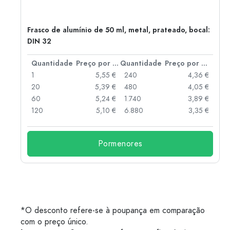
Frasco de alumínio de 50 ml, metal, prateado, bocal:
DIN 32
 por peça
Quantidade
Preço por peça
Quantidade
Preço por peça
 €
1
5,55 €
240
4,36 €
 €
20
5,39 €
480
4,05 €
 €
60
5,24 €
1.740
3,89 €
 €
120
5,10 €
6.880
3,35 €
Pormenores
*O desconto refere-se à poupança em comparação
com o preço único.