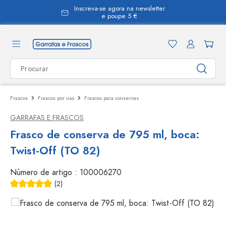
Inscreva-se agora na newsletter
eúdo principal
e poupe 5 €
Frascos
Frascos por uso
Frascos para conservas
GARRAFAS E FRASCOS
Frasco de conserva de 795 ml, boca:
Twist-Off (TO 82)
Número de artigo :
100006270
(2)
Classificação média de 5 de 5 estrelas