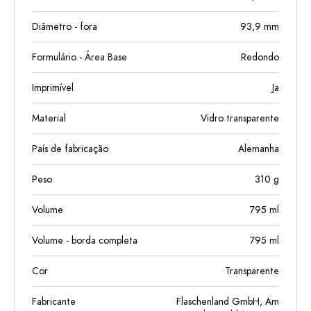
Diâmetro - fora
93,9
mm
Formulário - Área Base
Redondo
Imprimível
Ja
Material
Vidro transparente
País de fabricação
Alemanha
Peso
310
g
Volume
795
ml
Volume - borda completa
795
ml
Cor
Transparente
Fabricante
Flaschenland GmbH, Am