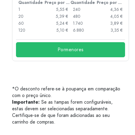
 por peça
Quantidade
Preço por peça
Quantidade
Preço por peça
 €
1
5,55 €
240
4,36 €
 €
20
5,39 €
480
4,05 €
 €
60
5,24 €
1.740
3,89 €
 €
120
5,10 €
6.880
3,35 €
Pormenores
*O desconto refere-se à poupança em comparação
com o preço único.
Importante:
Se as tampas forem configuráveis,
estas devem ser selecionadas separadamente.
Certifique-se de que foram adicionadas ao seu
carrinho de compras.