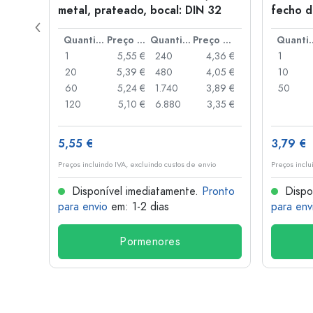
metal, prateado, bocal: DIN 32
fecho d
de alav
Preço por peça
Quantidade
Preço por peça
Quantidade
Preço por peça
Quant
,06 €
1
5,55 €
240
4,36 €
1
,05 €
20
5,39 €
480
4,05 €
10
,04 €
60
5,24 €
1.740
3,89 €
50
,03 €
120
5,10 €
6.880
3,35 €
5,55 €
3,79 €
o
Preços incluindo IVA, excluindo custos de envio
Preços inclu
onto
Disponível imediatamente.
Pronto
Dispo
para envio
em: 1-2 dias
para env
Pormenores