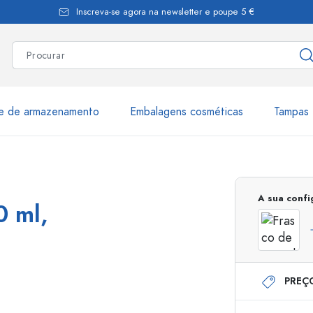
Inscreva-se agora na newsletter e poupe 5 €
te de armazenamento
Embalagens cosméticas
Tampas 
as
Mais de 2.500 produtos e 
A sua conf
0 ml,
Garrafas Estal
PREÇ
Garrafas dispensadoras
Dispensadores Airles
ica
Frascos de pulverização
Frascos com roll-on