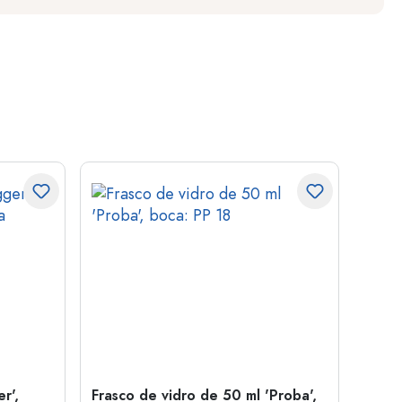
r',
Frasco de vidro de 50 ml 'Proba',
Tamp