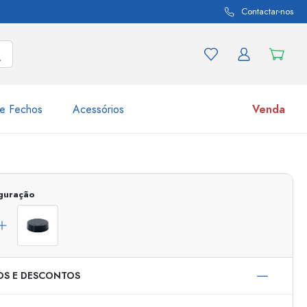
Contactar-nos
e Fechos
Acessórios
Venda
variações de produtos
Frascos
Descubra agora
iguração
Compre agora
OS E DESCONTOS
s