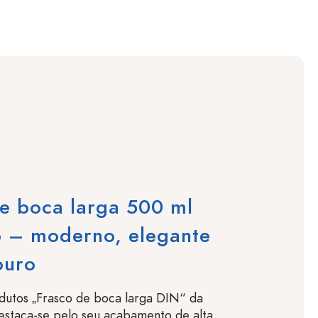
e boca larga 500 ml
o – moderno, elegante
ouro
dutos „Frasco de boca larga DIN“ da
estaca-se pelo seu acabamento de alta