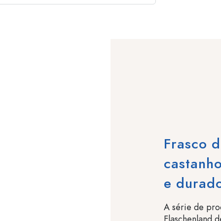
Frasco d
castanh
e durad
A série de pro
Flaschenland d