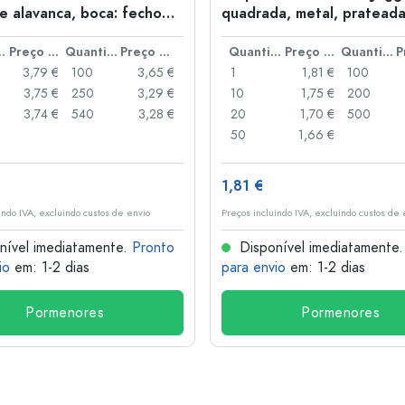
e alavanca, boca: fecho
quadrada, metal, pratead
anca
idade
Preço por peça
Quantidade
Preço por peça
Quantidade
Preço por peça
Quantidade
3,79 €
100
3,65 €
1
1,81 €
100
3,75 €
250
3,29 €
10
1,75 €
200
3,74 €
540
3,28 €
20
1,70 €
500
50
1,66 €
1,81 €
indo IVA, excluindo custos de envio
Preços incluindo IVA, excluindo custos de 
nível imediatamente.
Pronto
Disponível imediatamente
io
em: 1-2 dias
para envio
em: 1-2 dias
Pormenores
Pormenores