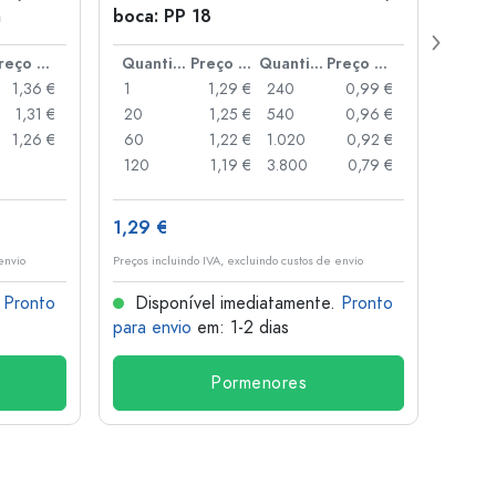
a
boca: PP 18
para
Preço por peça
Quantidade
Preço por peça
Quantidade
Preço por peça
1,36 €
1
1,29 €
240
0,99 €
1
1,31 €
20
1,25 €
540
0,96 €
20
1,26 €
60
1,22 €
1.020
0,92 €
50
120
1,19 €
3.800
0,79 €
100
1,29 €
10,4
envio
Preços incluindo IVA, excluindo custos de envio
Preços i
.
Pronto
Disponível imediatamente.
Pronto
Dis
para envio
em: 1-2 dias
para 
Pormenores