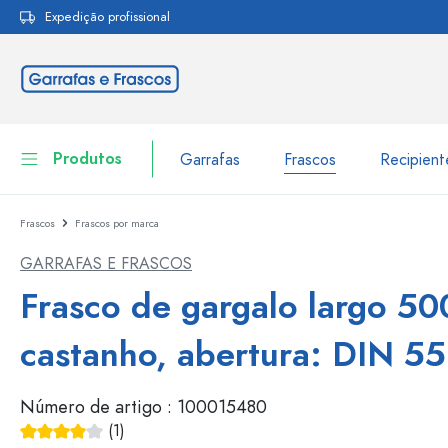
Expedição profissional
pesquisa
Saltar para a navegação principal
Produtos
Garrafas
Frascos
Recipien
Frascos
Frascos por marca
Garrafas
Ir para categoria Garraf
GARRAFAS E FRASCOS
Frascos
Garrafas por marca
Frasco de gargalo largo 50
Garrafas WECK
Recipiente de armazenamento
castanho, abertura: DIN 55
Louça de mesa
Garrafas por função
Número de artigo :
100015480
Frascos conta-gotas
Embalagens cosméticas
Garrafas com tampa mecân
(1)