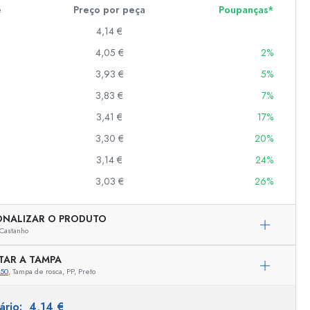
e
Preço por peça
Poupanças*
4,14 €
er
4,05 €
2%
as
3,93 €
5%
o
3,83 €
7%
3,41 €
17%
s
3,30 €
20%
3,14 €
24%
3,03 €
26%
ONALIZAR O PRODUTO
Castanho
TAR A TAMPA
750
, Tampa de rosca, PP, Preto
Representação exemplar
tário:
4,14 €