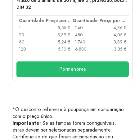
Frasco de alumínio de 50 ml, metal, prateado, bocal:
DIN 32
 por peça
Quantidade
Preço por peça
Quantidade
Preço por peça
 €
1
5,55 €
240
4,36 €
 €
20
5,39 €
480
4,05 €
 €
60
5,24 €
1.740
3,89 €
 €
120
5,10 €
6.880
3,35 €
Pormenores
*O desconto refere-se à poupança em comparação
com o preço único.
Importante:
Se as tampas forem configuráveis,
estas devem ser selecionadas separadamente.
Certifique-se de que foram adicionadas ao seu