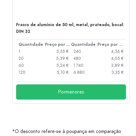
Frasco de alumínio de 50 ml, metal, prateado, bocal:
DIN 32
 por peça
Quantidade
Preço por peça
Quantidade
Preço por peça
 €
1
5,55 €
240
4,36 €
 €
20
5,39 €
480
4,05 €
 €
60
5,24 €
1.740
3,89 €
 €
120
5,10 €
6.880
3,35 €
Pormenores
*O desconto refere-se à poupança em comparação