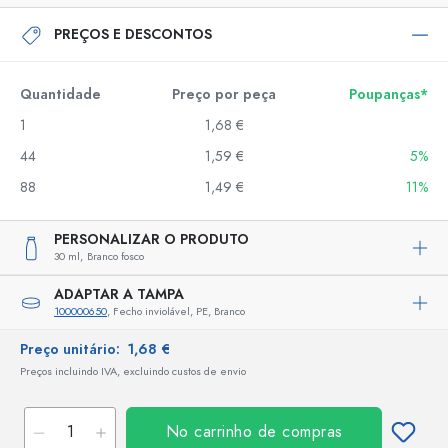
PREÇOS E DESCONTOS
Quantidade
Preço por peça
Poupanças*
1
1,68 €
44
1,59 €
5%
88
1,49 €
11%
PERSONALIZAR O PRODUTO
30 ml,
Branco fosco
ADAPTAR A TAMPA
100000650
, Fecho inviolável, PE, Branco
Preço unitário:
1,68 €
Preços incluindo IVA, excluindo custos de envio
No carrinho de compras