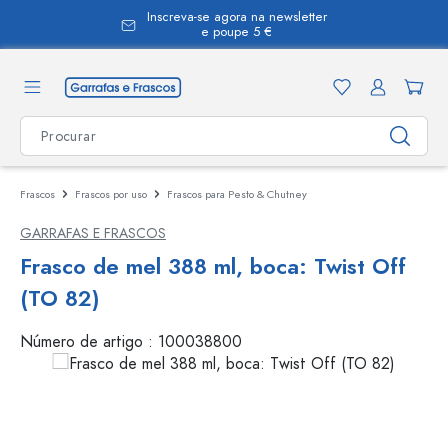
Inscreva-se agora na newsletter
eúdo principal
e poupe 5 €
Frascos
Frascos por uso
Frascos para Pesto & Chutney
GARRAFAS E FRASCOS
Frasco de mel 388 ml, boca: Twist Off
(TO 82)
Número de artigo :
100038800