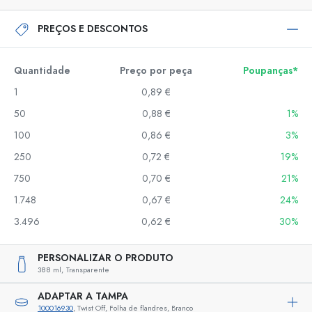
PREÇOS E DESCONTOS
Quantidade
Preço por peça
Poupanças*
1
0,89 €
50
0,88 €
1%
100
0,86 €
3%
250
0,72 €
19%
750
0,70 €
21%
1.748
0,67 €
24%
3.496
0,62 €
30%
PERSONALIZAR O PRODUTO
388 ml,
Transparente
ADAPTAR A TAMPA
100016930
, Twist Off, Folha de flandres, Branco