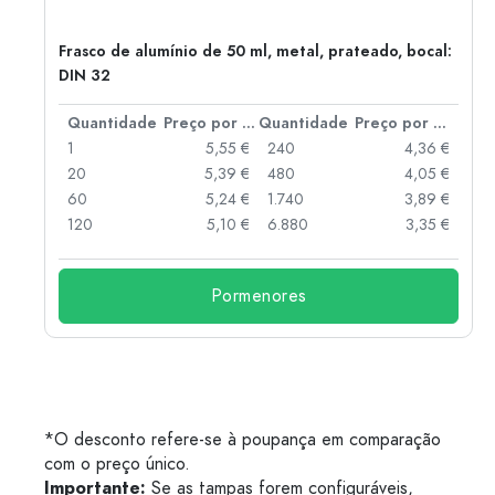
Frasco de alumínio de 50 ml, metal, prateado, bocal:
DIN 32
 por peça
Quantidade
Preço por peça
Quantidade
Preço por peça
 €
1
5,55 €
240
4,36 €
 €
20
5,39 €
480
4,05 €
 €
60
5,24 €
1.740
3,89 €
 €
120
5,10 €
6.880
3,35 €
Pormenores
*O desconto refere-se à poupança em comparação
com o preço único.
Importante:
Se as tampas forem configuráveis,