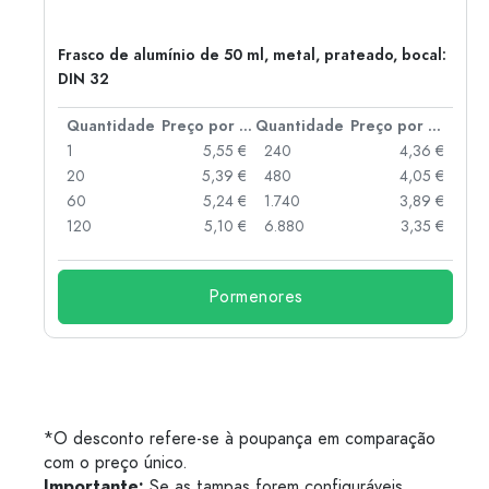
Frasco de alumínio de 50 ml, metal, prateado, bocal:
DIN 32
 por peça
Quantidade
Preço por peça
Quantidade
Preço por peça
 €
1
5,55 €
240
4,36 €
 €
20
5,39 €
480
4,05 €
 €
60
5,24 €
1.740
3,89 €
 €
120
5,10 €
6.880
3,35 €
Pormenores
*O desconto refere-se à poupança em comparação
com o preço único.
Importante:
Se as tampas forem configuráveis,