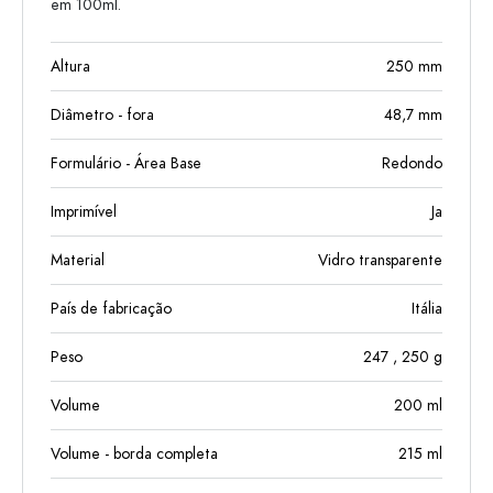
em 100ml.
Altura
250
mm
Diâmetro - fora
48,7
mm
Formulário - Área Base
Redondo
Imprimível
Ja
Material
Vidro transparente
País de fabricação
Itália
Peso
247
, 250
g
Volume
200
ml
Volume - borda completa
215
ml