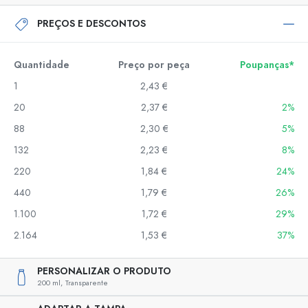
PREÇOS E DESCONTOS
Quantidade
Preço por peça
Poupanças*
1
2,43 €
20
2,37 €
2%
88
2,30 €
5%
132
2,23 €
8%
220
1,84 €
24%
440
1,79 €
26%
1.100
1,72 €
29%
2.164
1,53 €
37%
PERSONALIZAR O PRODUTO
200 ml,
Transparente