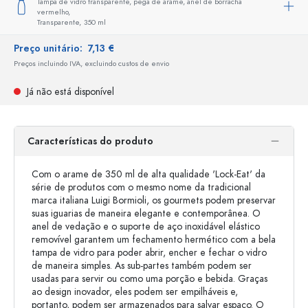
Tampa de vidro transparente, pega de arame, anel de borracha
vermelho,
Transparente,
350 ml
Preço unitário:
7,13 €
Preços incluindo IVA, excluindo custos de envio
Já não está disponível
Características do produto
Com o arame de 350 ml de alta qualidade 'Lock-Eat' da
série de produtos com o mesmo nome da tradicional
marca italiana Luigi Bormioli, os gourmets podem preservar
suas iguarias de maneira elegante e contemporânea. O
anel de vedação e o suporte de aço inoxidável elástico
removível garantem um fechamento hermético com a bela
tampa de vidro para poder abrir, encher e fechar o vidro
de maneira simples. As sub-partes também podem ser
usadas para servir ou como uma porção e bebida. Graças
ao design inovador, eles podem ser empilháveis ​​e,
portanto, podem ser armazenados para salvar espaço. O