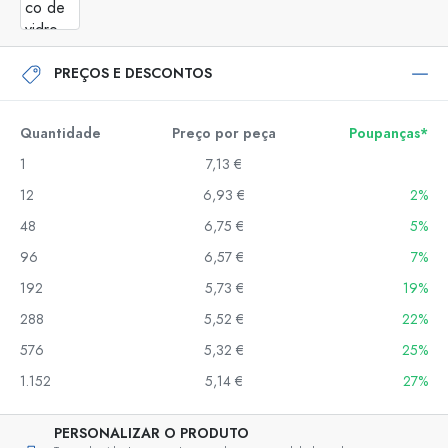
PREÇOS E DESCONTOS
Quantidade
Preço por peça
Poupanças*
1
7,13 €
12
6,93 €
2%
48
6,75 €
5%
96
6,57 €
7%
192
5,73 €
19%
288
5,52 €
22%
576
5,32 €
25%
1.152
5,14 €
27%
PERSONALIZAR O PRODUTO